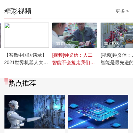
精彩视频
更多 >
00:21:03
00:01:07
00:01:38
【智敬中国访谈录】
[视频]钟义信：人工
[视频]钟义信：
2021世界机器人大会
智能不会抢走我们
智能是最先进
特别节目（一）：智
的“饭碗”
工具
能时代下的工业机器
热点推荐
人