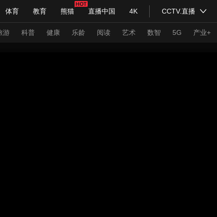
体育
教育
熊猫
直播中国
4K
CCTV.直播
式妙语
主持人
下载央视影音
热解读
天天学习
旅游
科普
健康
乐龄
阅读
艺术
数智
5G
产业+
纪录片网
国家大剧院
大型活动
科技
法治
文娱
人物
公益
图片
习式妙语
央视快评
央视网评
光华锐评
锋面
频道
VR/AR
4K专区
全景新闻
请入列
人生第一次
人生第二次
年冬奥会
CBA
NBA
中超
国足
国际足球
网球
综
体育江湖
文化体育
冰雪道路
足球道路