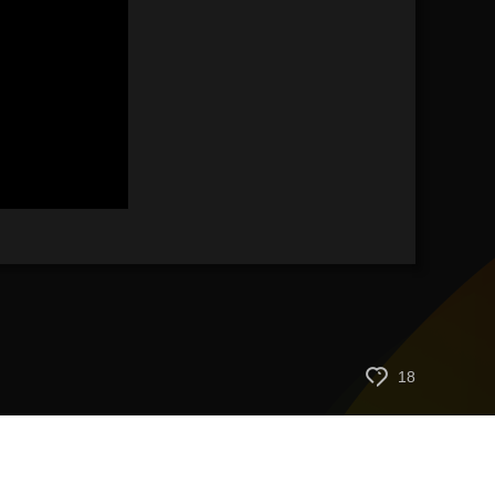
艺术
汽车
数智
5G
产业+
时尚
天气
才艺
网展
央央好物
18