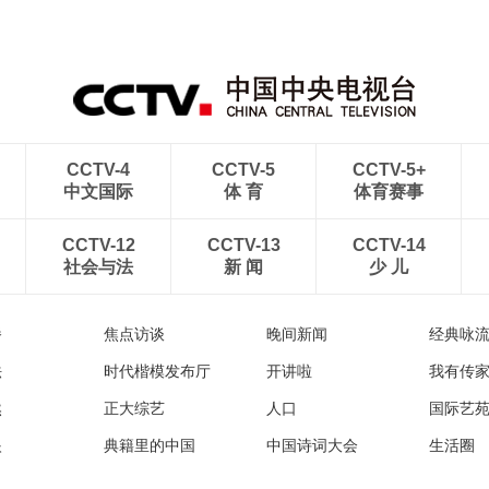
CCTV-4
CCTV-5
CCTV-5+
中文国际
体 育
体育赛事
CCTV-12
CCTV-13
CCTV-14
社会与法
新 闻
少 儿
播
焦点访谈
晚间新闻
经典咏
法
时代楷模发布厅
开讲啦
我有传
然
正大综艺
人口
国际艺
眼
典籍里的中国
中国诗词大会
生活圈