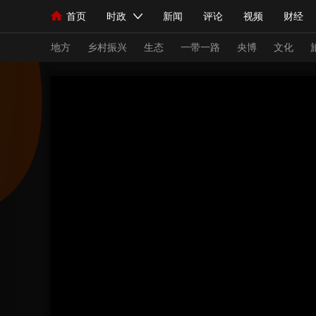
首页
时政
新闻
评论
视频
财经
人民领袖习近平
直播
海外频道
片库
iPanda
栏目大全
联播+
English
中国领导人
节目单
Монгол
听音
央视快评
微视频
习
地方
乡村振兴
生态
一带一路
央博
文化
总台春晚
网络春晚
共产党员网
秧纪录
新闻
国内
国际
评论
经济
军事
人民领袖习近平
联播+
热解读
天天学习
视频
小央视频
小央直播
直播中国
熊猫
现场
前线
比划
快看
蓝海中国
新兵
体育
直播
竞猜
2026年世界杯
2026
VIP会员
CCTV奥林匹克频道
生活体育大会