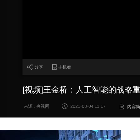
财经
教育
乡村振兴
生态环境
一带一路
大国智造
大国展会
大国保险
云顶对话
CCTV.节目官网
直播
节目单
栏目
片库
分享
手机看
[视频]王金桥：人工智能的战略
来源 : 央视网
2021-08-04 11:17
内容