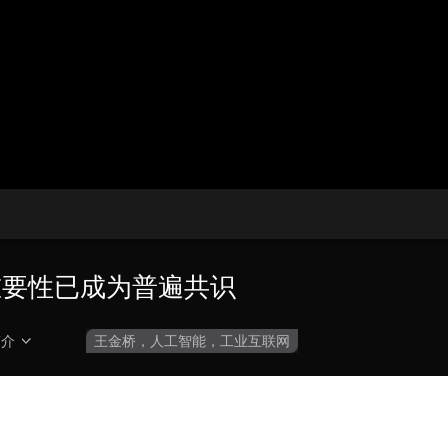
央博
非遗
文化
旅游
科普
健康
乐龄
阅读
云起
超级工厂
智敬中国
全民健康
颜选攻略
海洋
热播榜
总台企业白名单
重要性已成为普遍共识
简介
王金桥，人工智能，工业互联网