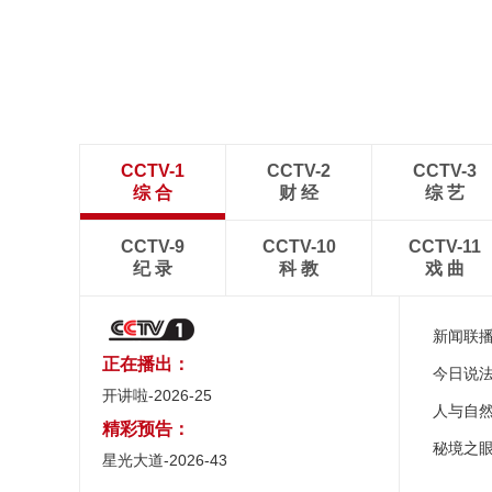
CCTV-1
CCTV-2
CCTV-3
综 合
财 经
综 艺
CCTV-9
CCTV-10
CCTV-11
纪 录
科 教
戏 曲
新闻联
正在播出：
今日说
开讲啦-2026-25
人与自
精彩预告：
秘境之
星光大道-2026-43