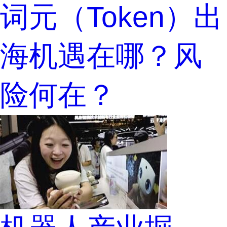
词元（Token）出
海机遇在哪？风
险何在？