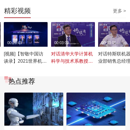
精彩视频
更多 >
00:26:43
00:03:09
00:03:05
[视频]【智敬中国访
对话清华大学计算机
对话特斯联机
谈录】2021世界机器
科学与技术系教授孙
业部销售总经
人大会特别节目
富春
养
（三）：服务机器人
热点推荐
的“黄金时代”