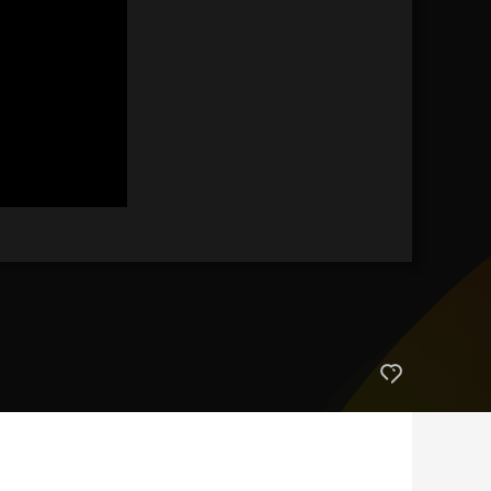
艺术
汽车
数智
5G
产业+
时尚
天气
才艺
网展
央央好物