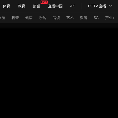
体育
教育
熊猫
直播中国
4K
CCTV.直播
式妙语
主持人
下载央视影音
热解读
天天学习
旅游
科普
健康
乐龄
阅读
艺术
数智
5G
产业+
纪录片网
国家大剧院
大型活动
科技
法治
文娱
人物
公益
图片
习式妙语
央视快评
央视网评
光华锐评
锋面
频道
VR/AR
4K专区
全景新闻
请入列
人生第一次
人生第二次
年冬奥会
CBA
NBA
中超
国足
国际足球
网球
综
体育江湖
文化体育
冰雪道路
足球道路