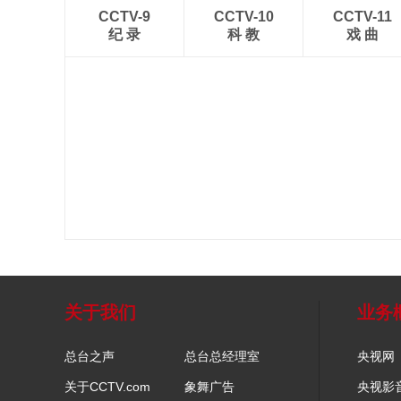
CCTV-9
CCTV-10
CCTV-11
纪 录
科 教
戏 曲
关于我们
业务
总台之声
总台总经理室
央视网
关于CCTV.com
象舞广告
央视影