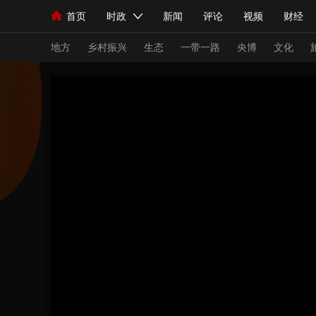
首页
时政
新闻
评论
视频
财经
人民领袖习近平
直播
海外频道
片库
iPanda
栏目大全
联播+
English
中国领导人
节目单
Монгол
听音
央视快评
微视频
习
地方
乡村振兴
生态
一带一路
央博
文化
总台春晚
网络春晚
共产党员网
秧纪录
新闻
国内
国际
评论
经济
军事
人民领袖习近平
联播+
热解读
天天学习
视频
小央视频
小央直播
直播中国
熊猫
现场
前线
比划
快看
蓝海中国
新兵
体育
直播
竞猜
2026年世界杯
2026
VIP会员
CCTV奥林匹克频道
生活体育大会