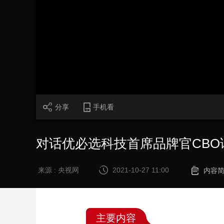
财经
教育
乡村振兴
生态环境
一带一路
大国智造
大国展会
大国保险
云顶对话
CCTV.节目官网
直播
节目单
栏目
片库
分享
手机看
对话优必选科技首席品牌官CBO
来源 : 央视网
2021-10-27 11:00
内容
主要内容