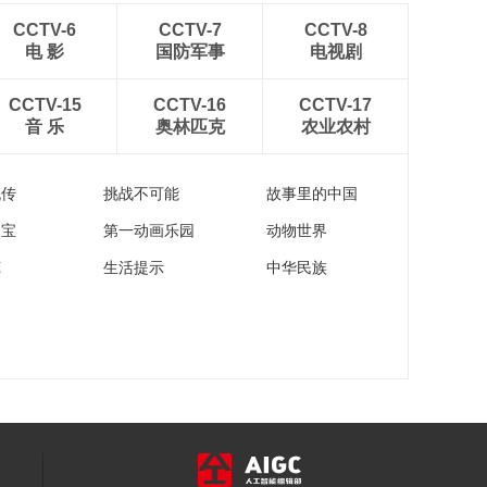
[视频]【智敬中国访谈
录】2021世界机器人
CCTV-6
CCTV-7
CCTV-8
大会特别节目
电 影
国防军事
电视剧
00:26:43
（三）：服务机器人
对话清华大学计算机
的“黄金时代”
CCTV-15
CCTV-16
CCTV-17
科学与技术系教授孙
音 乐
奥林匹克
农业农村
富春
00:03:09
对话特斯联机器人事
业部销售总经理陈观
流传
挑战不可能
故事里的中国
养
00:03:05
家宝
第一动画乐园
动物世界
对话北京术锐技术有
苑
生活提示
中华民族
限公司创始人、CTO
徐凯
00:11:40
对话中信重工开诚智
能总经理陆文涛
00:07:30
【智敬中国访谈录】
2021世界机器人大会
特别节目（二）：特
00:25:35
殊的“逆行者”