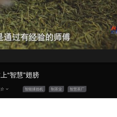
央博
非遗
文化
旅游
科普
健康
乐龄
阅读
云起
超级工厂
智敬中国
全民健康
颜选攻略
海洋
热播榜
总台企业白名单
上“智慧”翅膀
简介
智能揉捻机
制茶业
智慧茶厂