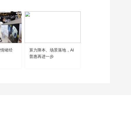
薄的印刷纸竟是这样
炼成的
00:02:04
[视频]智敬中国第二
集：跃然纸上
00:28:00
对话康力优蓝机器人
创始人、CEO刘雪楠
“情绪经
算力降本、场景落地，AI
世界人工智能大会勾勒
00:04:56
普惠再进一步
大发展主线
对话清华大学计算机
科学与技术系教授孙
富春
00:02:20
对话创泽智能机器人
集团董事长李庆民
00:07:57
对话优必选科技首席
品牌官CBO谭旻
00:11:25