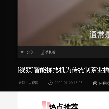
财经
教育
乡村振兴
生态环境
一带一路
大国智造
大国展会
大国保险
云顶对话
CCTV.节目官网
直播
节目单
栏目
片库
分享
手机看
[视频]智能揉捻机为传统制茶业插
来源 : 央视网
2022-01-29 13:06
内容
热点推荐