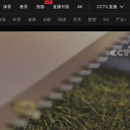
体育
教育
熊猫
直播中国
4K
CCTV.直播
式妙语
主持人
下载央视影音
热解读
天天学习
旅游
科普
健康
乐龄
阅读
艺术
数智
5G
产业+
纪录片网
国家大剧院
大型活动
科技
法治
文娱
人物
公益
图片
习式妙语
央视快评
央视网评
光华锐评
锋面
频道
VR/AR
4K专区
全景新闻
请入列
人生第一次
人生第二次
年冬奥会
CBA
NBA
中超
国足
国际足球
网球
综
体育江湖
文化体育
冰雪道路
足球道路