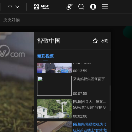
00:05:07
中
采访华为昇腾周斌
央央好物
00:09:09
采访浙江大学庄越挺
教授
智敬中国
收藏
[视频]智能揉捻机
正在播放
00:09:53
为传统制茶业插上“智慧”翅膀
精彩视频
采访中科院自动化所
陶建华教授
00:13:59
采访蚂蚁集团何征宇
00:07:55
[视频]AI寻人、破案…
5G智慧“天眼” 守护乡
村平安
合体育
亚冬会
00:02:06
[视频]智能揉捻机为传
统制茶业插上“智慧”翅