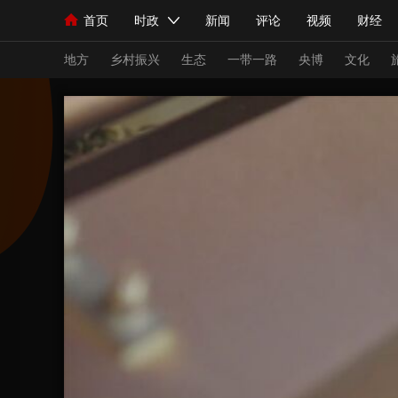
首页
时政
新闻
评论
视频
财经
人民领袖习近平
直播
海外频道
片库
iPanda
栏目大全
联播+
English
中国领导人
节目单
Монгол
听音
央视快评
微视频
习
地方
乡村振兴
生态
一带一路
央博
文化
总台春晚
网络春晚
共产党员网
秧纪录
新闻
国内
国际
评论
经济
军事
人民领袖习近平
联播+
热解读
天天学习
视频
小央视频
小央直播
直播中国
熊猫
现场
前线
比划
快看
蓝海中国
新兵
体育
直播
竞猜
2026年世界杯
2026
VIP会员
CCTV奥林匹克频道
生活体育大会