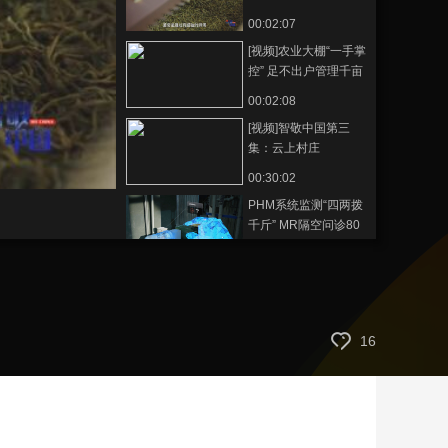
膀
00:02:07
艺术
汽车
数智
5G
产业+
[视频]农业大棚“一手掌
时尚
天气
才艺
网展
央央好物
控” 足不出户管理千亩
田地
00:02:08
[视频]智敬中国第三
集：云上村庄
00:30:02
PHM系统监测“四两拨
千斤” MR隔空问诊80
米长造纸机组
00:02:00
聚焦“双碳”目标 造纸
业用匠心守护绿色承
诺
00:02:00
16
人治驱动数治 看智能
包装系统臂“技”惊人
00:02:00
叹为观“纸”！世界上最