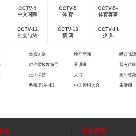
CCTV-4
CCTV-5
CCTV-5+
中文国际
体 育
体育赛事
CCTV-12
CCTV-13
CCTV-14
社会与法
新 闻
少 儿
播
焦点访谈
晚间新闻
经典咏
法
时代楷模发布厅
开讲啦
我有传
然
正大综艺
人口
国际艺
眼
典籍里的中国
中国诗词大会
生活圈
概况
更多链接