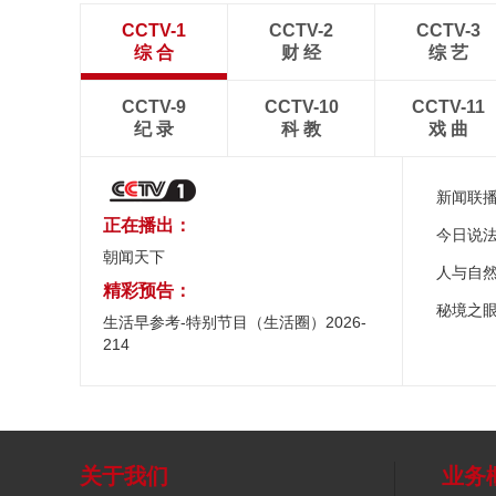
CCTV-1
CCTV-2
CCTV-3
综 合
财 经
综 艺
CCTV-9
CCTV-10
CCTV-11
纪 录
科 教
戏 曲
新闻联
正在播出：
今日说
朝闻天下
人与自
精彩预告：
秘境之
生活早参考-特别节目（生活圈）2026-
214
关于我们
业务