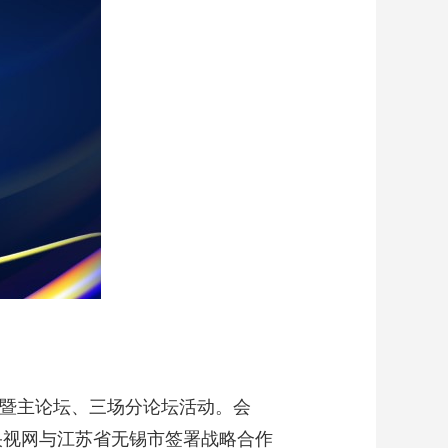
艺术
汽车
数智
5G
产业+
时尚
天气
才艺
网展
央央好物
式暨主论坛、三场分论坛活动。会
台央视网与江苏省无锡市签署战略合作