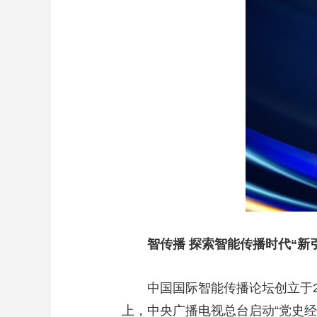
财经
教育
乡村振兴
生态环境
一带一路
大国智造
大国展会
大国保险
云顶对话
CCTV.节目官网
直播
节目单
栏目
片库
智传播 探索智能传播时代“新
中国国际智能传播论坛创立于2
上，中央广播电视总台启动“党史经