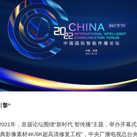
央博
非遗
文化
旅游
科普
健康
乐龄
阅读
云起
超级工厂
智敬中国
全民健康
颜选攻略
海洋
热播榜
总台企业白名单
引擎”
021年，首届论坛围绕“新时代 智传播”主题，举办开幕
典影像素材4K/8K超高清修复工程”，中央广播电视总