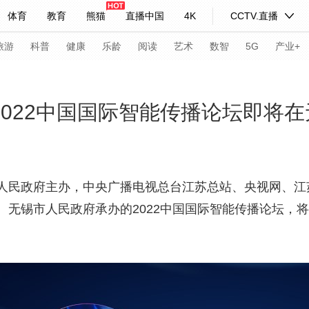
体育
教育
熊猫
直播中国
4K
CCTV.直播
式妙语
主持人
下载央视影音
热解读
天天学习
旅游
科普
健康
乐龄
阅读
艺术
数智
5G
产业+
纪录片网
国家大剧院
大型活动
2022中国国际智能传播论坛即将
科技
法治
文娱
人物
公益
图片
习式妙语
央视快评
央视网评
光华锐评
锋面
人民政府主办，中央广播电视总台江苏总站、央视网、江
无锡市人民政府承办的2022中国国际智能传播论坛，将于
频道
VR/AR
4K专区
全景新闻
请入列
人生第一次
人生第二次
年冬奥会
CBA
NBA
中超
国足
国际足球
网球
综
体育江湖
文化体育
冰雪道路
足球道路