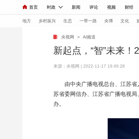
首页
时政
新闻
评论
视频
财经
人民领袖习近平
直播
海外频道
片库
iPanda
栏目大全
联播+
English
中国领导人
节目单
Монгол
听音
央视快评
微视频
习
地方
乡村振兴
生态
一带一路
央博
文化
央视网
>
AI频道
总台春晚
网络春晚
共产党员网
秧纪录
新起点，“智”未来！
来源：央视网 | 2022-11-17 19:49:28
新闻
国内
国际
评论
经济
军事
人民领袖习近平
联播+
热解读
天天学习
由中央广播电视总台、江苏省
苏省委网信办、江苏省广播电视局、
视频
小央视频
小央直播
直播中国
熊猫
办。
现场
前线
比划
快看
蓝海中国
新兵
体育
直播
竞猜
2026年世界杯
2026
VIP会员
CCTV奥林匹克频道
生活体育大会