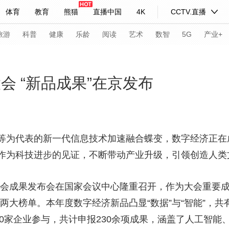
体育
教育
熊猫
直播中国
4K
CCTV.直播
式妙语
主持人
下载央视影音
热解读
天天学习
旅游
科普
健康
乐龄
阅读
艺术
数智
5G
产业+
纪录片网
国家大剧院
大型活动
会 “新品成果”在京发布
科技
法治
文娱
人物
公益
图片
习式妙语
央视快评
央视网评
光华锐评
锋面
等为代表的新一代信息技术加速融合蝶变，数字经济正在
作为科技进步的见证，不断带动产业升级，引领创造人类
频道
VR/AR
4K专区
全景新闻
请入列
人生第一次
人生第二次
济大会成果发布会在国家会议中心隆重召开，作为大会重要成
果”两大榜单。本年度数字经济新品凸显“数据”与“智能”，
年冬奥会
CBA
NBA
中超
国足
国际足球
网球
综
80家企业参与，共计申报230余项成果，涵盖了人工智
体育江湖
文化体育
冰雪道路
足球道路