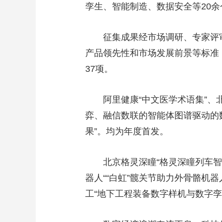
孪生、智能制造、数据安全等20
财经
教育
乡村振兴
生态环境
一带一路
大国智造
大国展会
大国保险
云顶对话
征集成果经市场调研、专家评
产品领先性和市场发展前景等标准
37项。
CCTV.节目官网
直播
节目单
栏目
片库
阿里健康“中文医学术语集”、
弈、融信数联的智能体图谱驱动的数
果”。均为年度首发。
北京格灵深瞳“格灵深瞳列车智
器人““白虹”髋关节助力外骨骼机
工“地下工程装备数字样机与数字孪生