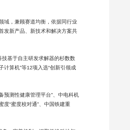
艺术
汽车
数智
5G
产业+
时尚
天气
才艺
网展
央央好物
领域，兼顾赛道均衡，依据同行业
首发新产品、新技术和解决方案共
数科技基于自主研发求解器的杉数数
计算机”等12项入选“创新引领成
备预测性健康管理平台”、中电科机
蜜度“蜜度校对通”、中国铁建重