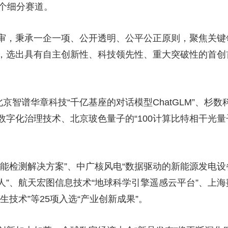
余个细分赛道。
央博
非遗
文化
旅游
科普
健康
乐龄
阅读
云起
超级工厂
智敬中国
全民健康
颜选攻略
海洋
审，秉承一企一项、公开透明、公平公正原则，聚焦关键
，选出具有自主创新性、科技领先性、重大突破性的首创
热播榜
总台企业白名单
北京智谱华章科技“千亿基座的对话模型ChatGLM”、杉
字化治理技术、北京玻色量子的“100计算比特相干光量子
能检测解决方案”、中广核风电“数据驱动的新能源发电设
器人”、航天宏图信息技术“地球科学引擎遥感云平台”、上海
技术”等25项入选“产业创新成果”。