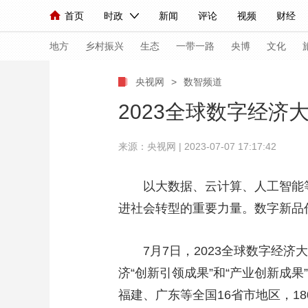
首页
时政
新闻
评论
视频
财经
人民领袖习近平
直播
海外频道
片库
iPanda
栏目大全
联播+
English
中国领导人
节目单
Монгол
听音
央视快评
微视频
习
地方
乡村振兴
生态
一带一路
央博
文化
央视网
>
数智频道
总台春晚
网络春晚
共产党员网
秧纪录
2023全球数字经济大
来源：央视网 | 2023-07-07 17:17:42
新闻
国内
国际
评论
经济
军事
人民领袖习近平
联播+
热解读
天天学习
以大数据、云计算、人工智能
进社会转型的重要力量。数字新品
视频
小央视频
小央直播
直播中国
熊猫
现场
前线
比划
快看
蓝海中国
新兵
7月7日，2023全球数字经
体育
直播
济“创新引领成果”和“产业创新成
竞猜
2026年世界杯
2026
福建、广东等全国16省市地区，1
VIP会员
CCTV奥林匹克频道
生活体育大会