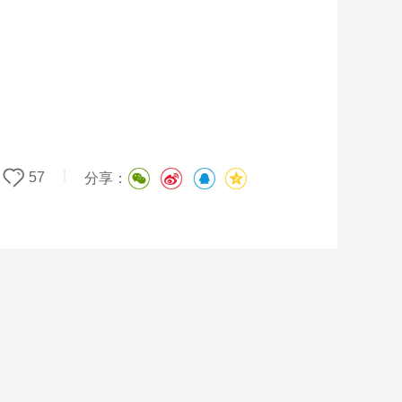
|
57
分享：