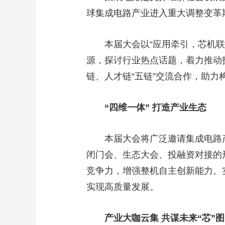
球集成电路产业进入重大调整变革
财经
教育
乡村振兴
生态环境
一带一路
大国智造
大国展会
大国保险
云顶对话
本届大会以“应用牵引，芯机联
源，探讨行业热点话题，着力推动
链、人才链“五链”交流合作，助
CCTV.节目官网
直播
节目单
栏目
片库
“四维一体” 打造产业生态
本届大会将广泛邀请集成电路
闭门会、生态大会、投融资对接的
竞争力，增强整机自主创新能力。
实现高质量发展。
产业大咖云集 共谋未来“芯”图