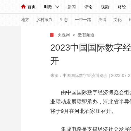
首页
时政
新闻
评论
视频
财经
人民领袖习近平
直播
海外频道
片库
iPanda
栏目大全
联播+
English
中国领导人
节目单
Монгол
听音
央视快评
微视频
习
地方
乡村振兴
生态
一带一路
央博
文化
央视网
>
数智频道
总台春晚
网络春晚
共产党员网
秧纪录
2023中国国际数字
开
新闻
国内
国际
评论
经济
军事
来源：中国国际数字经济博览会 | 2023-07-29 1
人民领袖习近平
联播+
热解读
天天学习
视频
小央视频
小央直播
直播中国
熊猫
由中国国际数字经济博览会组
业联动发展联盟承办，河北省半导体
现场
前线
比划
快看
蓝海中国
新兵
将于9月在河北石家庄召开。
体育
直播
竞猜
2026年世界杯
2026
VIP会员
CCTV奥林匹克频道
生活体育大会
集成电路是支撑经济社会发展