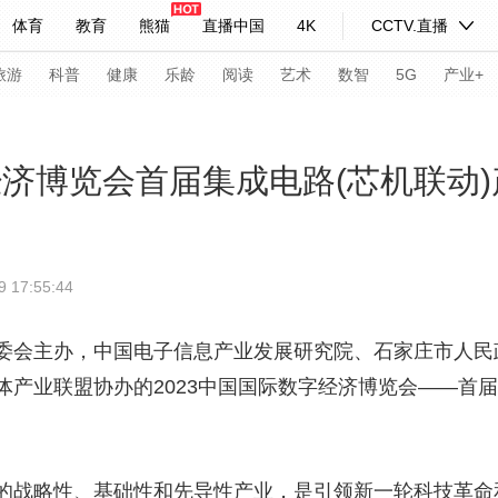
体育
教育
熊猫
直播中国
4K
CCTV.直播
式妙语
主持人
下载央视影音
热解读
天天学习
旅游
科普
健康
乐龄
阅读
艺术
数智
5G
产业+
纪录片网
国家大剧院
大型活动
经济博览会首届集成电路(芯机联动
科技
法治
文娱
人物
公益
图片
7:55:44
习式妙语
央视快评
央视网评
光华锐评
锋面
频道
VR/AR
4K专区
全景新闻
委会主办，中国电子信息产业发展研究院、石家庄市人民
产业联盟协办的2023中国国际数字经济博览会——首届
请入列
人生第一次
人生第二次
年冬奥会
CBA
NBA
中超
国足
国际足球
网球
综
体育江湖
文化体育
冰雪道路
足球道路
的战略性、基础性和先导性产业，是引领新一轮科技革命