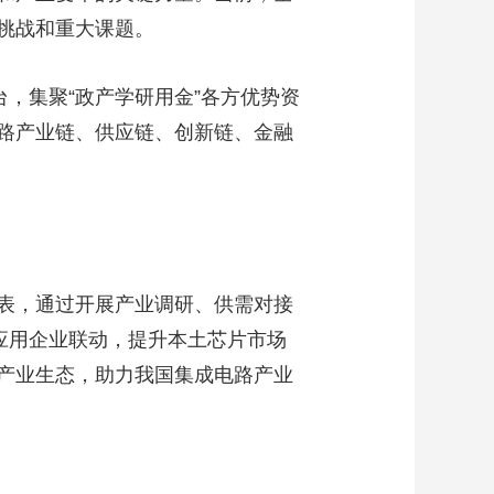
挑战和重大课题。
艺术
汽车
数智
5G
产业+
时尚
天气
才艺
网展
央央好物
，集聚“政产学研用金”各方优势资
路产业链、供应链、创新链、金融
表，通过开展产业调研、供需对接
机应用企业联动，提升本土芯片市场
产业生态，助力我国集成电路产业