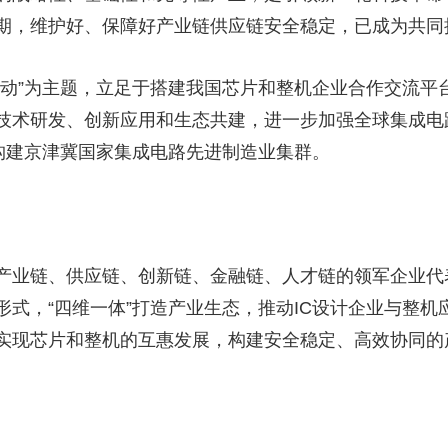
期，维护好、保障好产业链供应链安全稳定，已成为共同
央博
非遗
文化
旅游
科普
健康
乐龄
阅读
云起
超级工厂
智敬中国
全民健康
颜选攻略
海洋
动”为主题，立足于搭建我国芯片和整机企业合作交流平台
技术研发、创新应用和生态共建，进一步加强全球集成电
力构建京津冀国家集成电路先进制造业集群。
热播榜
总台企业白名单
产业链、供应链、创新链、金融链、人才链的领军企业代
形式，“四维一体”打造产业生态，推动IC设计企业与整
实现芯片和整机的互惠发展，构建安全稳定、高效协同的