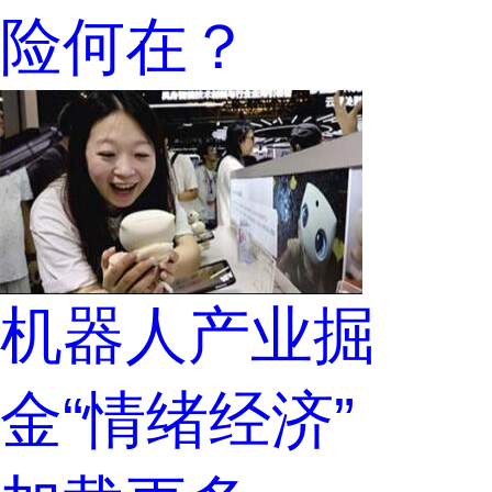
险何在？
机器人产业掘
金“情绪经济”