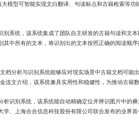
。该大模型可智能实现文白翻译、句读标点和古籍检索等功
央博
非遗
文化
旅游
科普
健康
乐龄
阅读
云起
超级工厂
智敬中国
全民健康
颜选攻略
海洋
别系统，该系统集成了团队自主研发的古籍句读和文本
别其中所有的文本，将识别出的文本按照正确的阅读顺序
热播榜
总台企业白名单
文档分析与识别系统能够应对现实场景中古籍文档可能出
”金连文介绍，该系统兼具实用性和稳健性，为推动古籍
析识别系统，该系统能自动精确定位并辨识图片中的彝
大学、上海合合信息科技股份有限公司联合发布的业界首