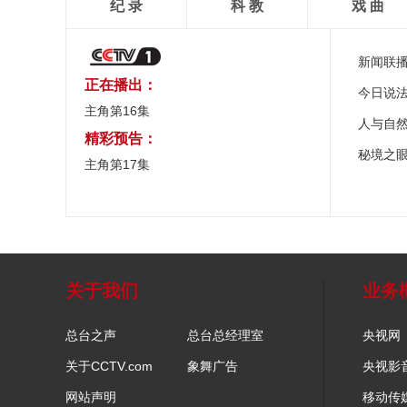
纪 录
科 教
戏 曲
新闻联
正在播出：
今日说
主角第16集
人与自
精彩预告：
秘境之
主角第17集
关于我们
业务
总台之声
总台总经理室
央视网
关于CCTV.com
象舞广告
央视影
网站声明
移动传