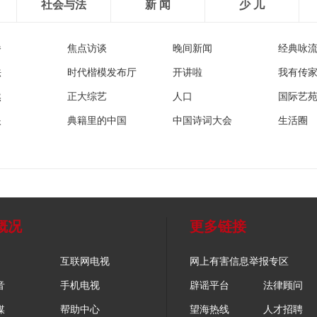
社会与法
新 闻
少 儿
播
焦点访谈
晚间新闻
经典咏
法
时代楷模发布厅
开讲啦
我有传
然
正大综艺
人口
国际艺
眼
典籍里的中国
中国诗词大会
生活圈
概况
更多链接
互联网电视
网上有害信息举报专区
音
手机电视
辟谣平台
法律顾问
媒
帮助中心
望海热线
人才招聘