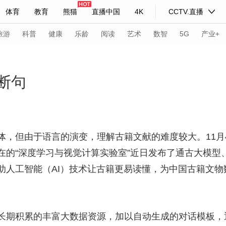
体育
教育
熊猫
直播中国
4K
CCTV.直播
式妙语
主持人
下载央视影音
热解读
天天学习
旅游
科普
健康
乐龄
阅读
艺术
数智
5G
产业+
纪录片网
国家大剧院
大型活动
断句
科技
法治
文娱
人物
公益
图片
习式妙语
央视快评
央视网评
光华锐评
锋面
但由于语言的演变，理解古籍文献的难度较大。11月
在的“深度学习与视觉计算实验室”近日发布了通古大模型
频道
VR/AR
4K专区
全景新闻
助人工智能（AI）技术让古籍更易读懂，为中国古籍文
请入列
人生第一次
人生第二次
年冬奥会
CBA
NBA
中超
国足
国际足球
网球
综
期积累的丰富大数据资源，加以自动生成的对话模板，
体育江湖
文化体育
冰雪道路
足球道路