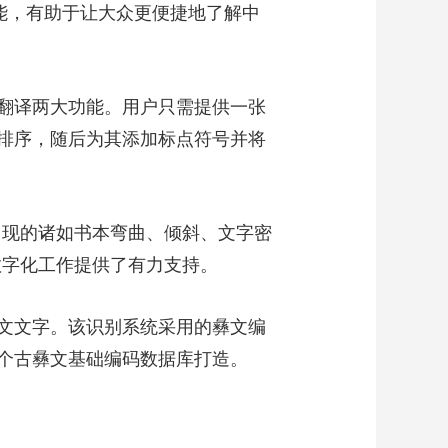
能，有助于让大众更便捷地了解中
艺术
汽车
数智
5G
产业+
时尚
天气
才艺
网展
央央好物
翻译两大功能。用户只需提供一张
排序，随后为其添加标点符号并将
现的诸如书本弯曲、倾斜、文字密
数字化工作提供了有力支持。
文文字。该识别系统采用的彝文编
个古彝文基础编码数据库打造。