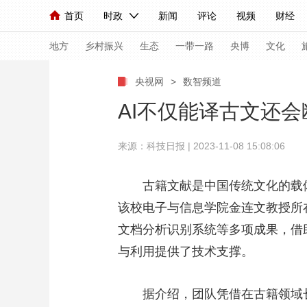
首页
时政
新闻
评论
视频
财经
人民领袖习近平
直播
海外频道
片库
iPanda
栏目大全
联播+
English
中国领导人
节目单
Монгол
听音
央视快评
微视频
习
地方
乡村振兴
生态
一带一路
央博
文化
央视网
>
数智频道
总台春晚
网络春晚
共产党员网
秧纪录
AI不仅能译古文还会
来源：科技日报 | 2023-11-08 15:08:06
新闻
国内
国际
评论
经济
军事
人民领袖习近平
联播+
热解读
天天学习
古籍文献是中国传统文化的载体，
该校电子与信息学院金连文教授所
视频
小央视频
小央直播
直播中国
熊猫
文档分析识别系统等多项成果，借
现场
前线
比划
快看
蓝海中国
新兵
与利用提供了技术支撑。
体育
直播
竞猜
2026年世界杯
2026
据介绍，团队凭借在古籍领域长
VIP会员
CCTV奥林匹克频道
生活体育大会