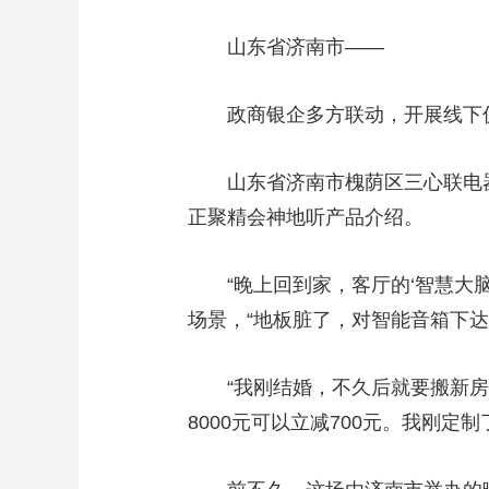
财经
教育
乡村振兴
生态环境
一带一路
山东省济南市——
大国智造
大国展会
大国保险
云顶对话
政商银企多方联动，开展线下
山东省济南市槐荫区三心联电器
CCTV.节目官网
正聚精会神地听产品介绍。
直播
节目单
栏目
片库
“晚上回到家，客厅的‘智慧大脑
场景，“地板脏了，对智能音箱下达
“我刚结婚，不久后就要搬新房，
8000元可以立减700元。我刚定