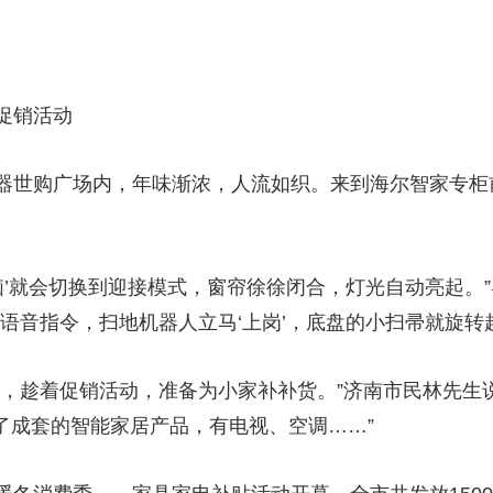
央博
非遗
文化
旅游
科普
健康
乐龄
阅读
云起
超级工厂
智敬中国
全民健康
颜选攻略
海洋
促销活动
世购广场内，年味渐浓，人流如织。来到海尔智家专柜
热播榜
总台企业白名单
’就会切换到迎接模式，窗帘徐徐闭合，灯光自动亮起。
语音指令，扫地机器人立马‘上岗’，底盘的小扫帚就旋转
趁着促销活动，准备为小家补补货。”济南市民林先生说
制了成套的智能家居产品，有电视、空调……”