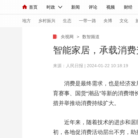
首页
时政
新闻
评论
视频
财经
人民领袖习近平
直播
海外频道
片库
iPanda
栏目大全
联播+
English
中国领导人
节目单
Монгол
听音
央视快评
微视频
习
地方
乡村振兴
生态
一带一路
央博
文化
央视网
>
数智频道
总台春晚
网络春晚
共产党员网
秧纪录
智能家居，承载消费
来源：人民日报 | 2024-01-22 10:18:19
新闻
国内
国际
评论
经济
军事
人民领袖习近平
联播+
热解读
天天学习
消费是最终需求，也是经济发
育赛事、国货“潮品”等新的消费
视频
小央视频
小央直播
直播中国
熊猫
措并举推动消费持续扩大。
现场
前线
比划
快看
蓝海中国
新兵
体育
直播
近年来，随着技术的进步和居民
竞猜
2026年世界杯
2026
初，各地促消费活动层出不穷，助
VIP会员
CCTV奥林匹克频道
生活体育大会