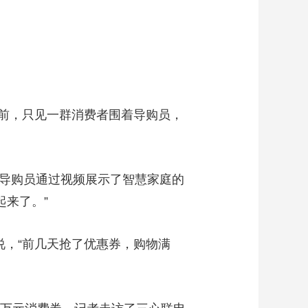
艺术
汽车
数智
5G
产业+
时尚
天气
才艺
网展
央央好物
前，只见一群消费者围着导购员，
”导购员通过视频展示了智慧家庭的
起来了。”
，“前几天抢了优惠券，购物满