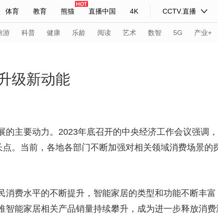
体育
教育
熊猫
直播中国
4K
CCTV.直播
式妙语
主持人
下载央视影音
热解读
天天学习
旅游
科普
健康
乐龄
阅读
艺术
数智
5G
产业+
纪录片网
国家大剧院
大型活动
升级新动能
科技
法治
文娱
人物
公益
图片
习式妙语
央视快评
央视网评
光华锐评
锋面
展的主要动力。2023年底召开的中央经济工作会议强调
增长点。当前，各地各部门不断加强对相关领域消费场景的
频道
VR/AR
4K专区
全景新闻
请入列
人生第一次
人生第二次
消费水平的不断提升，智能家居的类型和功能不断丰富
年冬奥会
CBA
NBA
中超
国足
国际足球
网球
综
推智能家居相关产品销量持续攀升，成为进一步释放消费
体育江湖
文化体育
冰雪道路
足球道路