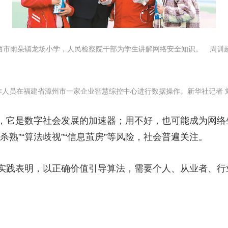
央博
非遗
文化
旅游
科普
健康
乐龄
阅读
云起
超级工厂
智敬中国
全民健康
颜选攻略
海洋
西市雨朵镇龙场小学，人民检察院干部为学生讲解网络安全知识。 周训
作人员在福建省漳州市一家企业智慧综控中心进行数据操作。新华社记者 
热播榜
总台企业白名单
，它是数字社会发展的加速器；用不好，也可能成为网络
杀熟”“算法歧视”“信息茧房”等风险，社会普遍关注。
践表明，以正确价值引导算法，需要个人、从业者、行