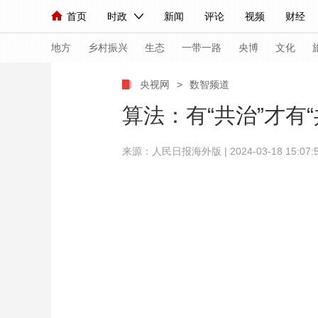
首页
时政
新闻
评论
视频
财经
人民领袖习近平
直播
海外频道
片库
iPanda
栏目大全
联播+
English
中国领导人
节目单
Монгол
听音
央视快评
微视频
习
地方
乡村振兴
生态
一带一路
央博
文化
央视网
>
数智频道
总台春晚
网络春晚
共产党员网
秧纪录
算法：有“共治”才有“
来源：人民日报海外版 | 2024-03-18 15:07:
新闻
国内
国际
评论
经济
军事
人民领袖习近平
联播+
热解读
天天学习
视频
小央视频
小央直播
直播中国
熊猫
现场
前线
比划
快看
蓝海中国
新兵
体育
直播
竞猜
2026年世界杯
2026
VIP会员
CCTV奥林匹克频道
生活体育大会