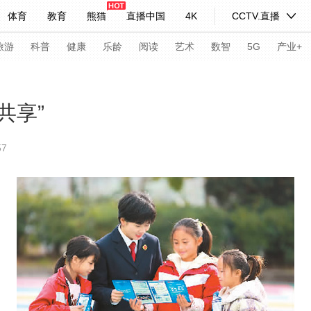
体育
教育
熊猫
直播中国
4K
CCTV.直播
式妙语
主持人
下载央视影音
热解读
天天学习
旅游
科普
健康
乐龄
阅读
艺术
数智
5G
产业+
纪录片网
国家大剧院
大型活动
共享”
57
科技
法治
文娱
人物
公益
图片
习式妙语
央视快评
央视网评
光华锐评
锋面
频道
VR/AR
4K专区
全景新闻
请入列
人生第一次
人生第二次
年冬奥会
CBA
NBA
中超
国足
国际足球
网球
综
体育江湖
文化体育
冰雪道路
足球道路