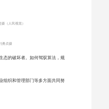
艺术
汽车
数智
5G
产业+
时尚
天气
才艺
网展
央央好物
超摄（人民视觉）
刘勇贞摄
生态的破坏者。如何驾驭算法，规
业组织和管理部门等多方面共同努