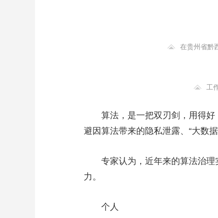
财经
教育
乡村振兴
生态环境
一带一路
大国智造
大国展会
大国保险
云顶对话
在贵州省黔
工
CCTV.节目官网
直播
节目单
栏目
片库
算法，是一把双刃剑，用得好
避因算法带来的隐私泄露、“大数据
专家认为，近年来的算法治理实
力。
个人