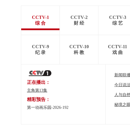
CCTV-1
CCTV-2
CCTV-3
综 合
财 经
综 艺
CCTV-9
CCTV-10
CCTV-11
纪 录
科 教
戏 曲
新闻联
正在播出：
今日说
主角第13集
人与自
精彩预告：
秘境之
第一动画乐园-2026-192