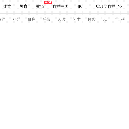
体育
教育
熊猫
直播中国
4K
CCTV.直播
式妙语
主持人
下载央视影音
热解读
天天学习
旅游
科普
健康
乐龄
阅读
艺术
数智
5G
产业+
纪录片网
国家大剧院
大型活动
科技
法治
文娱
人物
公益
图片
习式妙语
央视快评
央视网评
光华锐评
锋面
频道
VR/AR
4K专区
全景新闻
请入列
人生第一次
人生第二次
冬奥会
CBA
NBA
中超
国足
国际足球
网球
综
体育江湖
文化体育
冰雪道路
足球道路