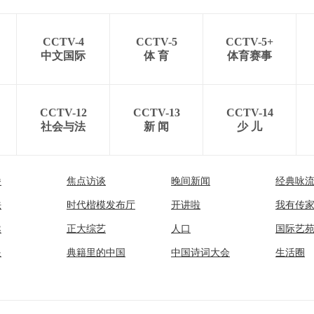
CCTV-4
CCTV-5
CCTV-5+
中文国际
体 育
体育赛事
CCTV-12
CCTV-13
CCTV-14
社会与法
新 闻
少 儿
播
焦点访谈
晚间新闻
经典咏
法
时代楷模发布厅
开讲啦
我有传
然
正大综艺
人口
国际艺
眼
典籍里的中国
中国诗词大会
生活圈