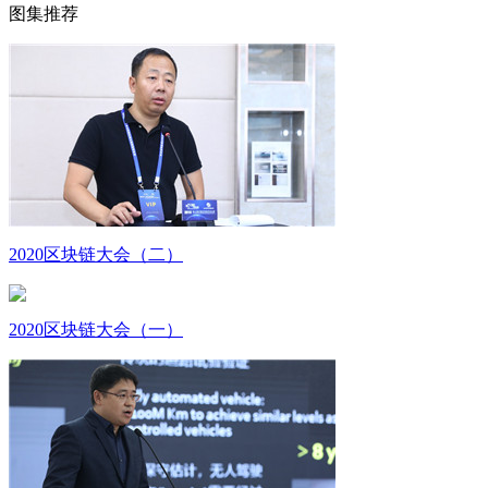
图集推荐
财经
教育
乡村振兴
生态环境
一带一路
大国智造
大国展会
大国保险
云顶对话
CCTV.节目官网
直播
节目单
栏目
片库
2020区块链大会（二）
2020区块链大会（一）