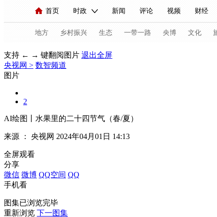
首页
时政
新闻
评论
视频
财经
人民领袖习近平
直播
海外频道
片库
iPanda
栏目大全
联播+
English
中国领导人
节目单
Монгол
听音
央视快评
微视频
习
地方
乡村振兴
生态
一带一路
央博
文化
支持 ← → 键翻阅图片
退出全屏
央视网
>
数智频道
总台春晚
网络春晚
共产党员网
秧纪录
图片
2
新闻
国内
国际
评论
经济
军事
AI绘图丨水果里的二十四节气（春/夏）
人民领袖习近平
联播+
热解读
天天学习
来源 ：
央视网
2024年04月01日 14:13
视频
小央视频
小央直播
直播中国
熊猫
全屏观看
分享
现场
前线
比划
快看
蓝海中国
新兵
微信
微博
QQ空间
QQ
手机看
体育
直播
竞猜
2026年世界杯
2026年
图集已浏览完毕
VIP会员
CCTV奥林匹克频道
生活体育大会
重新浏览
下一图集