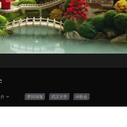
央博
非遗
文化
旅游
科普
健康
乐龄
阅读
云起
超级工厂
智敬中国
全民健康
颜选攻略
海洋
热播榜
总台企业白名单
学
简介
梦回珞珈
武汉大学
AI歌会