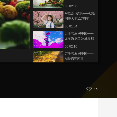
00:02:00
艺术
汽车
数智
5G
产业+
AI歌会 | 破浪——献给
时尚
天气
才艺
网展
央央好物
同济大学117周年
00:01:54
万千气象 AI中国——
龙年游龙江 冰城夏都
览风光
00:02:10
万千气象 AI中国——
AI梦启三苏祠
00:01:52
万千气象 AI中国——
AI中国武汉
00:01:29
15
万千气象 AI中国——
苏州篇
00:01:43
万千气象 AI中国：AI