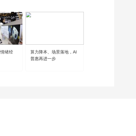
石家庄的母亲河——
诗意滹沱河
00:02:54
万千气象 AI中国——
别让盐城等太久
00:02:37
万千气象 AI中国——
AI上诗韵南京
“情绪经
算力降本、场景落地，AI
世界人工智能大会勾勒
00:02:33
普惠再进一步
大发展主线
AI作品丨唐朝故事
《王维-使至塞上》
00:00:38
AI作品丨雅韵中华
00:02:35
AI作品丨56个民族
00:01:00