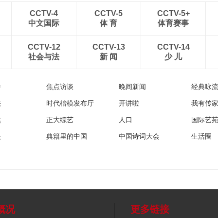
CCTV-4
CCTV-5
CCTV-5+
中文国际
体 育
体育赛事
CCTV-12
CCTV-13
CCTV-14
社会与法
新 闻
少 儿
播
焦点访谈
晚间新闻
经典咏
法
时代楷模发布厅
开讲啦
我有传
然
正大综艺
人口
国际艺
眼
典籍里的中国
中国诗词大会
生活圈
概况
更多链接