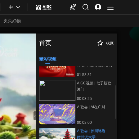
00:04:57
中
AIGC视频 | 《谢公
屐》
央央好物
00:03:49
AIGC视频 | 南卡的夜
首页
收藏
AI歌会 | 梦回珞珈
正在播放
00:10:04
——赠武汉大学
精彩视频
2026央视网马上
开“新”AI新春晚会暨共
尔AI新春艺术季 | 正片
01:53:31
AIGC视频 | 七子新歌
澳门
00:03:25
AI歌会 | AI在广财
合体育
亚冬会
00:02:00
AI歌会 | 梦回珞珈——
赠武汉大学