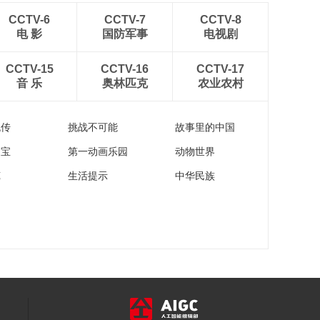
AI全流程微短剧“中国
神话”第六集《治水》
CCTV-6
CCTV-7
CCTV-8
电 影
国防军事
电视剧
00:05:27
AI全流程微短剧“中国
CCTV-15
CCTV-16
CCTV-17
神话”第五集《尝百
音 乐
奥林匹克
农业农村
草》
00:05:11
AI全流程微短剧“中国
神话”第四集《奔月》
流传
挑战不可能
故事里的中国
00:04:54
家宝
第一动画乐园
动物世界
AI全流程微短剧“中国
苑
生活提示
中华民族
神话”第三集《填海》
00:06:12
AI全流程微短剧“中国
神话”第二集《逐日》
00:05:26
AI全流程微短剧“中国
神话”第一集《补天》
00:04:34