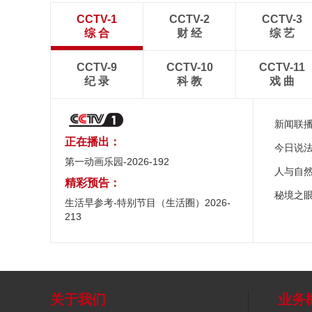
CCTV-1
CCTV-2
CCTV-3
综 合
财 经
综 艺
CCTV-9
CCTV-10
CCTV-11
纪 录
科 教
戏 曲
新闻联
正在播出：
今日说
第一动画乐园-2026-192
人与自
精彩预告：
秘境之
生活早参考-特别节目（生活圈）2026-
213
关于我们
业务