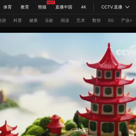
体育
教育
熊猫
直播中国
4K
CCTV.直播
式妙语
主持人
下载央视影音
热解读
天天学习
旅游
科普
健康
乐龄
阅读
艺术
数智
5G
产业+
纪录片网
国家大剧院
大型活动
科技
法治
文娱
人物
公益
图片
习式妙语
央视快评
央视网评
光华锐评
锋面
频道
VR/AR
4K专区
全景新闻
请入列
人生第一次
人生第二次
年冬奥会
CBA
NBA
中超
国足
国际足球
网球
综
体育江湖
文化体育
冰雪道路
足球道路