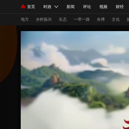
首页
时政
新闻
评论
视频
财经
人民领袖习近平
直播
海外频道
片库
iPanda
栏目大全
联播+
English
中国领导人
节目单
Монгол
听音
央视快评
微视频
习
地方
乡村振兴
生态
一带一路
央博
文化
总台春晚
网络春晚
共产党员网
秧纪录
新闻
国内
国际
评论
经济
军事
人民领袖习近平
联播+
热解读
天天学习
视频
小央视频
小央直播
直播中国
熊猫
现场
前线
比划
快看
蓝海中国
新兵
体育
直播
竞猜
2026年世界杯
2026
VIP会员
CCTV奥林匹克频道
生活体育大会