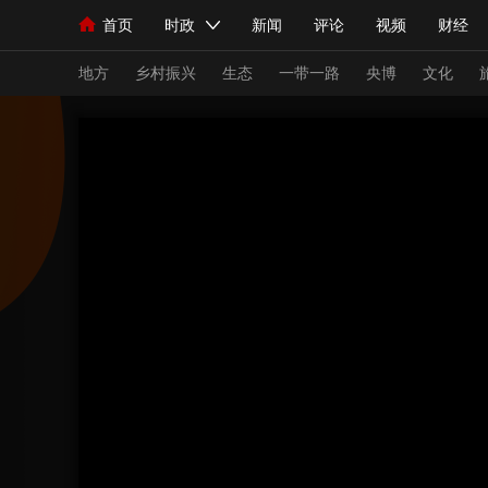
首页
时政
新闻
评论
视频
财经
人民领袖习近平
直播
海外频道
片库
iPanda
栏目大全
联播+
English
中国领导人
节目单
Монгол
听音
央视快评
微视频
习
地方
乡村振兴
生态
一带一路
央博
文化
总台春晚
网络春晚
共产党员网
秧纪录
新闻
国内
国际
评论
经济
军事
人民领袖习近平
联播+
热解读
天天学习
视频
小央视频
小央直播
直播中国
熊猫
现场
前线
比划
快看
蓝海中国
新兵
体育
直播
竞猜
2026年世界杯
2026
VIP会员
CCTV奥林匹克频道
生活体育大会