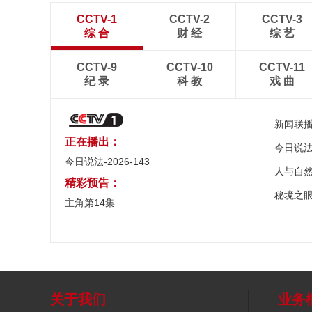
CCTV-1
CCTV-2
CCTV-3
综 合
财 经
综 艺
CCTV-9
CCTV-10
CCTV-11
纪 录
科 教
戏 曲
新闻联
正在播出：
今日说
今日说法-2026-143
人与自
精彩预告：
秘境之
主角第14集
关于我们
业务