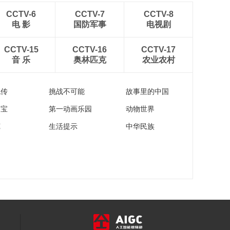
共尔AI艺术节 |《木
语》
CCTV-6
CCTV-7
CCTV-8
电 影
国防军事
电视剧
00:02:57
共尔AI艺术节 |《AI新
CCTV-15
CCTV-16
CCTV-17
春剪纸》
音 乐
奥林匹克
农业农村
00:00:47
共尔AI艺术节 |《对
鸟》
流传
挑战不可能
故事里的中国
00:03:25
家宝
第一动画乐园
动物世界
共尔AI艺术节 |《阿尔
苑
生活提示
中华民族
茨海默病》
00:03:38
共尔AI艺术节 |《归
途》
00:03:13
共尔AI艺术节 |《怎样
的未来》
00:02:29