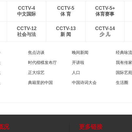
CCTV-4
CCTV-5
CCTV-5+
中文国际
体 育
体育赛事
CCTV-12
CCTV-13
CCTV-14
社会与法
新 闻
少 儿
播
焦点访谈
晚间新闻
经典咏
法
时代楷模发布厅
开讲啦
我有传
然
正大综艺
人口
国际艺
眼
典籍里的中国
中国诗词大会
生活圈
概况
更多链接