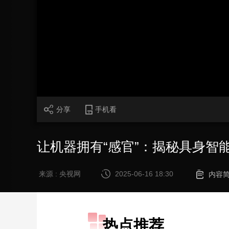
财经
教育
乡村振兴
生态环境
一带一路
大国智造
大国展会
大国保险
云顶对话
加
载
/
完
成
:
CCTV.节目官网
直播
节目单
栏目
片库
0%
分享
手机看
让机器拥有“感官”：揭秘具身智
来源 : 央视网
2025-06-16 18:30
内容
热点推荐