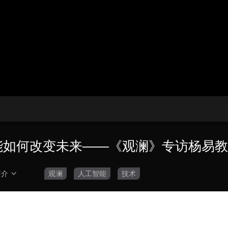
播
放
央博
非遗
文化
旅游
科普
健康
乐龄
阅读
器。
云起
超级工厂
智敬中国
全民健康
颜选攻略
海洋
播
画
设
放
质
置
热播榜
总台企业白名单
速
度
能如何改变未来——《观澜》专访杨易
简介
观澜
人工智能
技术