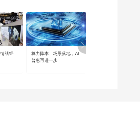
锁亚马逊云科技的全
球力量
00:05:31
共尔AI艺术节 |《镜中
人》
00:01:27
共尔AI艺术节 |《对岸
的另一个我》
“情绪经
算力降本、场景落地，AI
世界人工智能大会勾勒
00:02:02
普惠再进一步
大发展主线
共尔AI艺术节 |《行止
行》
00:02:25
共尔AI艺术节 |《四景
山水图》
00:04:25
共尔AI艺术节 |《良渚
之光》
00:03:52