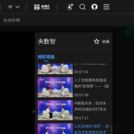
00:01:32
密码
中
2025《看见中国汽
车》长安汽车篇：海
央央好物
纳百川 一路长安
00:10:12
2025《看见中国汽
车》长安汽车篇预告
央数智
收藏
让机器拥有“感
正在播放
片
00:00:38
官”：揭秘具身智能如何改变未
来——《观澜》专访杨易教授
精彩视频
00后学者对话AI未
来：从实验室到临床
的突破之路——《观
00:07:01
澜》专访CAAI潜力清
人工智能重构显微成
源学者江一诺
像的“新视角”——《观
澜》专访浙江荷湖科
00:07:48
技有限公司负责人卢
AI赋能未来：杭州未
志
来科技城如何打造全
球人工智能创新高地
合体育
亚冬会
00:07:17
——《观澜》专访杭
让机器拥有“感官”：揭
州未来科技城党工委
秘具身智能如何改变
委员励波