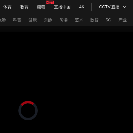
体育
教育
熊猫
直播中国
4K
CCTV.直播
式妙语
主持人
下载央视影音
热解读
天天学习
旅游
科普
健康
乐龄
阅读
艺术
数智
5G
产业+
纪录片网
国家大剧院
大型活动
科技
法治
文娱
人物
公益
图片
习式妙语
央视快评
央视网评
光华锐评
锋面
频道
VR/AR
4K专区
全景新闻
请入列
人生第一次
人生第二次
正
在
年冬奥会
CBA
NBA
中超
国足
国际足球
网球
综
加
载
体育江湖
文化体育
视
冰雪道路
足球道路
频