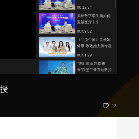
未来——《观澜》专
00:12:34
艺术
汽车
数智
5G
产业+
访杨易教授
揭秘数字孪生脑如何
时尚
天气
才艺
网展
央央好物
重塑医疗未来——
《观澜》专访蒋田仔
00:09:02
院士
《品质中国》关爱她
健康·致敬她力量专题
行动在京启动
静
00:01:29
音
(m)
“智汇川渝 精造未
来”汉墨工业高端数控
机床技术创新推进会
00:03:09
举办
教授
一包高标准、高品质
的未可消毒级卫生巾
是怎么诞生的？
00:08:28
13
卫生巾安全与品质的
坚守
00:23:54
「央数智·探界者」解