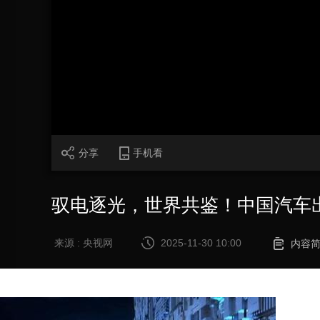
财经
教育
乡村振兴
生态环境
一带一路
大国智造
大国展会
大国保险
云顶对话
CCTV.节目官网
直播
节目单
栏目
片库
分享
手机看
驭电逐光，世界共鉴！中国汽车
来源 : 央视网
2025-11-30 10:00
内容