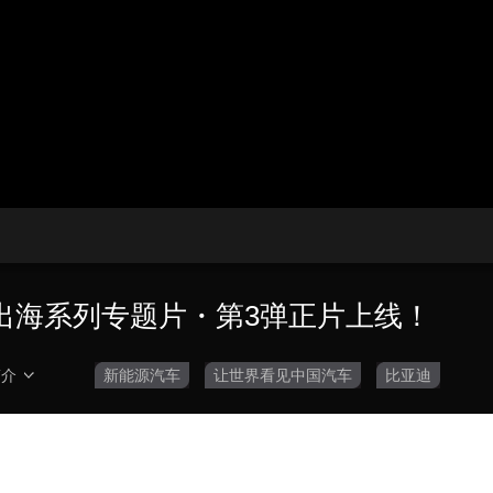
央博
非遗
文化
旅游
科普
健康
乐龄
阅读
云起
超级工厂
智敬中国
全民健康
颜选攻略
海洋
热播榜
总台企业白名单
出海系列专题片・第3弹正片上线！
简介
新能源汽车
让世界看见中国汽车
比亚迪