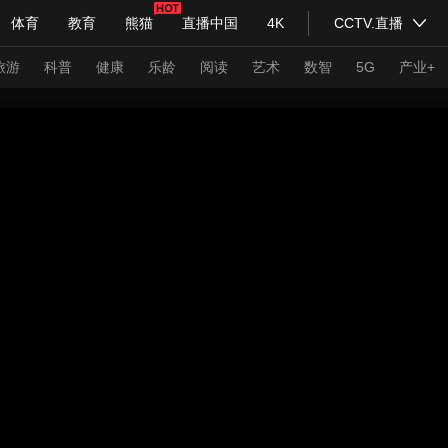
体育
教育
熊猫
直播中国
4K
CCTV.直播
式妙语
主持人
下载央视影音
热解读
天天学习
旅游
科普
健康
乐龄
阅读
艺术
数智
5G
产业+
纪录片网
国家大剧院
大型活动
科技
法治
文娱
人物
公益
图片
习式妙语
央视快评
央视网评
光华锐评
锋面
频道
VR/AR
4K专区
全景新闻
请入列
人生第一次
人生第二次
年冬奥会
CBA
NBA
中超
国足
国际足球
网球
综
体育江湖
文化体育
冰雪道路
足球道路