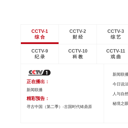
CCTV-1
CCTV-2
CCTV-3
综 合
财 经
综 艺
CCTV-9
CCTV-10
CCTV-11
纪 录
科 教
戏 曲
新闻联
正在播出：
今日说
新闻联播
人与自
精彩预告：
秘境之
寻古中国（第二季）-古国时代铸鼎原