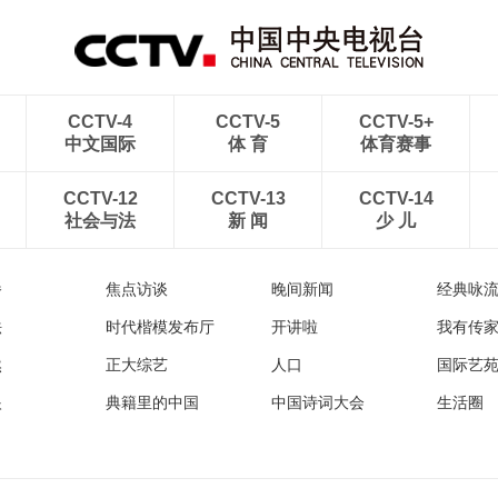
CCTV-4
CCTV-5
CCTV-5+
中文国际
体 育
体育赛事
CCTV-12
CCTV-13
CCTV-14
社会与法
新 闻
少 儿
播
焦点访谈
晚间新闻
经典咏
法
时代楷模发布厅
开讲啦
我有传
然
正大综艺
人口
国际艺
眼
典籍里的中国
中国诗词大会
生活圈