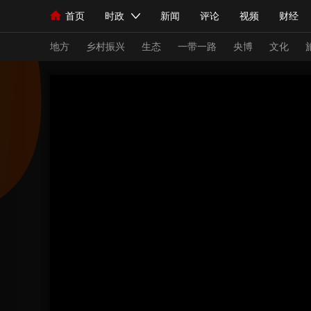
首页
时政
新闻
评论
视频
财经
人民领袖习近平
直播
海外频道
片库
iPanda
栏目大全
联播+
English
中国领导人
节目单
Монгол
听音
央视快评
微视频
习
地方
乡村振兴
生态
一带一路
央博
文化
总台春晚
网络春晚
共产党员网
秧纪录
新闻
国内
国际
评论
经济
军事
人民领袖习近平
联播+
热解读
天天学习
视频
小央视频
小央直播
直播中国
熊猫
现场
前线
比划
快看
蓝海中国
新兵
体育
直播
竞猜
2026年世界杯
2026
VIP会员
CCTV奥林匹克频道
生活体育大会