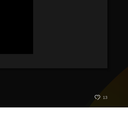
艺术
汽车
数智
5G
产业+
时尚
天气
才艺
网展
央央好物
13