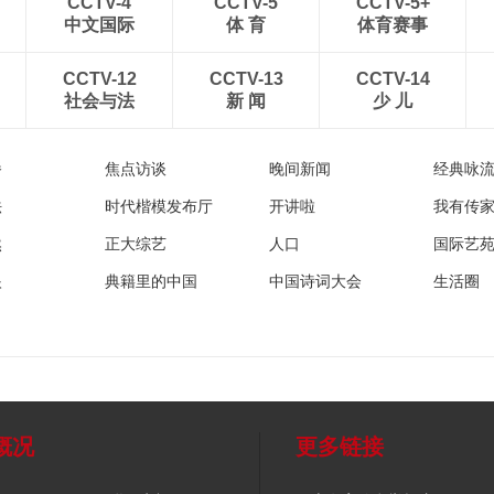
CCTV-4
CCTV-5
CCTV-5+
中文国际
体 育
体育赛事
CCTV-12
CCTV-13
CCTV-14
社会与法
新 闻
少 儿
播
焦点访谈
晚间新闻
经典咏
法
时代楷模发布厅
开讲啦
我有传
然
正大综艺
人口
国际艺
眼
典籍里的中国
中国诗词大会
生活圈
概况
更多链接