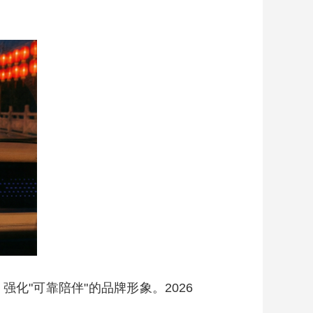
艺术
汽车
数智
5G
产业+
时尚
天气
才艺
网展
央央好物
化"可靠陪伴"的品牌形象。2026