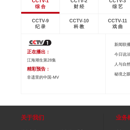
CCTV-1
CCTV-2
CCTV-3
综 合
财 经
综 艺
CCTV-9
CCTV-10
CCTV-11
纪 录
科 教
戏 曲
新闻联
正在播出：
今日说
江海潮生第28集
人与自
精彩预告：
秘境之
非遗里的中国-MV
关于我们
业务