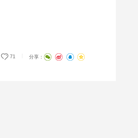
|
71
分享：