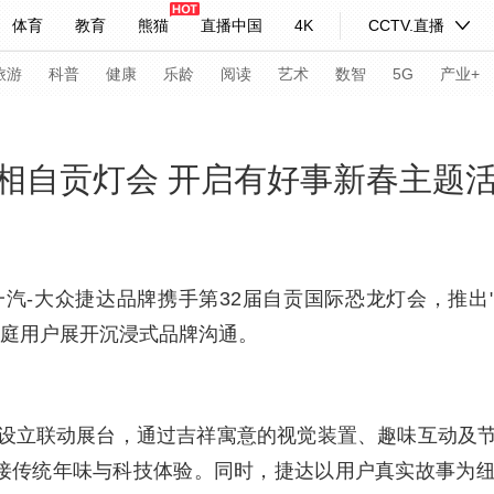
体育
教育
熊猫
直播中国
4K
CCTV.直播
式妙语
主持人
下载央视影音
热解读
天天学习
旅游
科普
健康
乐龄
阅读
艺术
数智
5G
产业+
纪录片网
国家大剧院
大型活动
相自贡灯会 开启有好事新春主题
科技
法治
文娱
人物
公益
图片
习式妙语
央视快评
央视网评
光华锐评
锋面
一汽-大众捷达品牌携手第32届自贡国际恐龙灯会，推出
家庭用户展开沉浸式品牌沟通。
频道
VR/AR
4K专区
全景新闻
请入列
人生第一次
人生第二次
设立联动展台，通过吉祥寓意的视觉装置、趣味互动及
年冬奥会
CBA
NBA
中超
国足
国际足球
网球
综
连接传统年味与科技体验。同时，捷达以用户真实故事为
体育江湖
文化体育
冰雪道路
足球道路