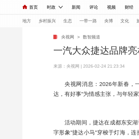
首页
时政
新闻
评论
视频
财经
人民领袖习近平
直播
海外频道
片库
iPanda
栏目大全
联播+
English
中国领导人
节目单
Монгол
听音
央视快评
微视频
习
地方
乡村振兴
生态
一带一路
央博
文化
央视网
>
数智频道
总台春晚
网络春晚
共产党员网
秧纪录
一汽大众捷达品牌亮
来源：央视网 | 2026-02-24 21:23:34
新闻
国内
国际
评论
经济
军事
人民领袖习近平
联播+
热解读
天天学习
央视网消息：2026年新春，
达，有好事"为情感主张，与年轻
视频
小央视频
小央直播
直播中国
熊猫
现场
前线
比划
快看
蓝海中国
新兵
活动期间，捷达在成都东安湖
体育
直播
竞猜
2026年世界杯
2026
字形象"捷达小马"穿梭于灯海，
VIP会员
CCTV奥林匹克频道
生活体育大会