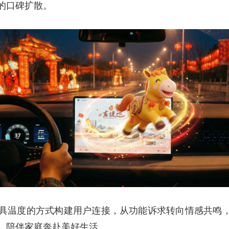
的口碑扩散。
央博
非遗
文化
旅游
科普
健康
乐龄
阅读
云起
超级工厂
智敬中国
全民健康
颜选攻略
海洋
热播榜
总台企业白名单
具温度的方式构建用户连接，从功能诉求转向情感共鸣，强
，陪伴家庭奔赴美好生活。