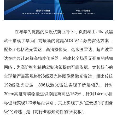
在与华为乾崑的深度优势互补下，岚图泰山Ultra及黑
武士搭载了华为目前最新的乾崑ADS V4.1激光雷达方案，
配备了包括激光雷达，高清摄像头、毫米波雷达、超声波雷
达在内共计34颗高精度传感器，构建起全场景无死角的感知
网络，为高阶智能辅助驾驶决策提供可靠依据。尤其核心的
全球量产最高规格896线双光路图像级激光雷达，相比传统
192线激光雷达，896线激光雷达实现了断层领先，针对
30cm高度障碍物最远识别距离高达162米，针对14cm小目
标也能实现120米远距识别，真正实现了从“点云级”到“图像
级”的跨越，是目前行业感知硬件的“天花板”。