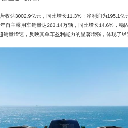
央博
非遗
文化
旅游
科普
健康
乐龄
阅读
收达3002.9亿元，同比增长11.3%；净利润为195.1
云起
超级工厂
智敬中国
全民健康
颜选攻略
海洋
年自主乘用车销量达263.14万辆，同比增长14.6%
超销量增速，反映其单车盈利能力的显著增强，体现了经
收视榜
总台企业白名单