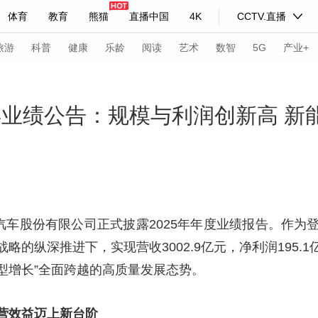
体育
教育
熊猫
直播中国
4K
CCTV.直播
式妙语
主持人
下载央视影音
热解读
天天学习
旅游
科普
健康
乐龄
阅读
艺术
数智
5G
产业+
纪录片网
国家大剧院
大型活动
5年业绩公告：规模与利润创新高 
科技
法治
文娱
人物
公益
图片
习式妙语
央视快评
央视网评
光华锐评
锋面
频道
VR/AR
4K专区
全景新闻
瑞汽车股份有限公司正式披露2025年年度业绩报告。作
略的纵深推进下，实现营收3002.9亿元，净利润195.
请入列
人生第一次
人生第二次
益型增长”全面跨越的高质量发展态势。
年冬奥会
CBA
NBA
中超
国足
国际足球
网球
综
体育江湖
文化体育
冰雪道路
足球道路
营效益迈上新台阶