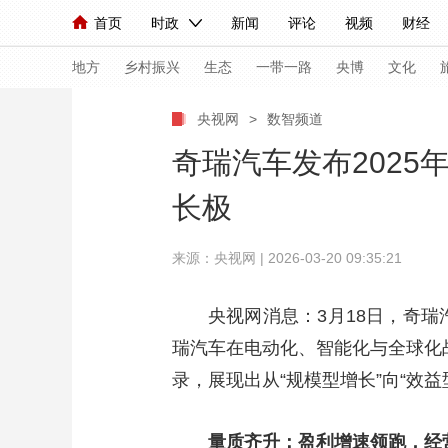
首页
时政
新闻
评论
视频
财经
人民领袖习近平
直播
海外频道
片库
iPanda
栏目大全
联播+
English
中国领导人
节目单
Монгол
听音
央视快评
微视频
习
地方
乡村振兴
生态
一带一路
央博
文化
央视网
>
数智频道
总台春晚
网络春晚
共产党员网
秧纪录
奇瑞汽车发布202
长极
新闻
国内
国际
评论
经济
军事
来源：央视网 | 2026-03-20 09:35:21
人民领袖习近平
联播+
热解读
天天学习
视频
小央视频
小央直播
直播中国
熊猫
央视网消息：3月18日，奇
瑞汽车在电动化、智能化与全球化战
现场
前线
比划
快看
蓝海中国
新兵
录，展现出从“规模型增长”向“效
体育
直播
竞猜
2026年世界杯
2026
VIP会员
CCTV奥林匹克频道
生活体育大会
量质齐升：盈利增速领跑，经