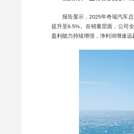
财经
教育
乡村振兴
生态环境
一带一路
报告显示，2025年奇瑞汽车总营
大国智造
大国展会
大国保险
云顶对话
提升至6.5%。在销量层面，公司全
盈利能力持续增强，净利润增速远
CCTV.节目官网
直播
节目单
栏目
片库