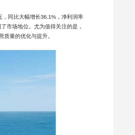
艺术
汽车
数智
5G
产业+
亿元，同比大幅增长36.1%，净利润率
时尚
天气
才艺
网展
央央好物
，稳固了市场地位。尤为值得关注的是，
营质量的优化与提升。