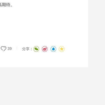
高期待。
|
39
分享：