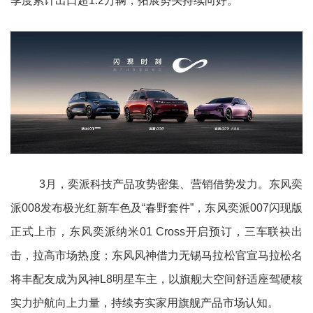
季度累计出口超1.2万辆，拓展势头持续向好。
3月，奕派科技产品攻势密集、营销借势发力。东风奕
派008发布极光红新车色及“春野套件”，东风奕派007闪现版
正式上市，东风奕派纳米01 Cross开启预订，三车联袂出
击，拉高市场热度；东风风神借力无锡马拉松官宣马拉松名
将丰配友成为风神L8明星车主，以旗舰大空间舒适座驾硬核
实力护航向上力量，持续夯实家用旗舰产品市场认知。