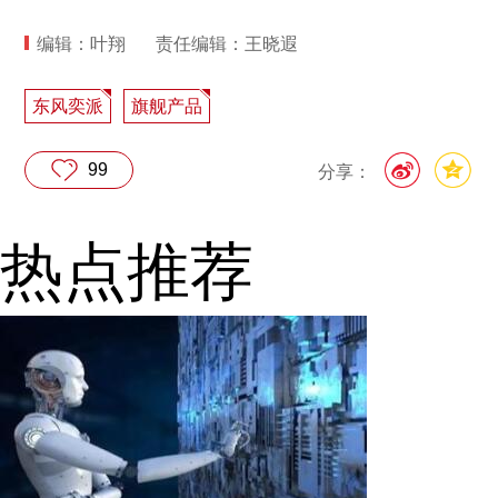
编辑：叶翔
责任编辑：王晓遐
东风奕派
旗舰产品
99
分享：
热点推荐