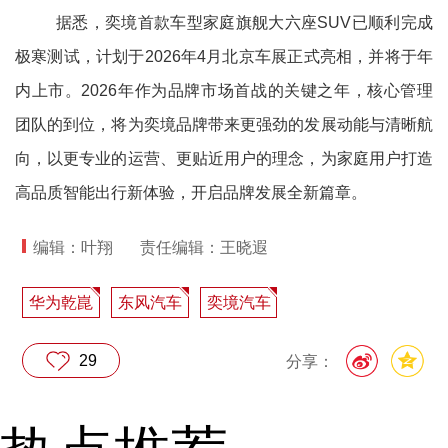
据悉，奕境首款车型家庭旗舰大六座SUV已顺利完成
极寒测试，计划于2026年4月北京车展正式亮相，并将于年
内上市。2026年作为品牌市场首战的关键之年，核心管理
团队的到位，将为奕境品牌带来更强劲的发展动能与清晰航
向，以更专业的运营、更贴近用户的理念，为家庭用户打造
高品质智能出行新体验，开启品牌发展全新篇章。
编辑：叶翔
责任编辑：王晓遐
华为乾崑
东风汽车
奕境汽车
29
分享：