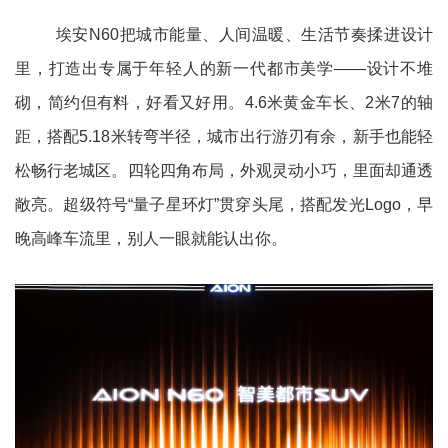
埃安N60把城市能量、人间温暖、生活节奏揉进设计
里，打造出专属于年轻人的新一代都市美学——设计不堆
砌，简约但有料，好看又好用。4.6米黄金车长、2米7的轴
距，搭配5.18米转弯半径，城市出行游刃有余，新手也能轻
松畅行老城区。四轮四角布局，外观灵动小巧，里面却通透
敞亮。超级符号“量子星环灯”贯穿头尾，搭配发光Logo，早
晚高峰车流里，别人一眼就能认出你。