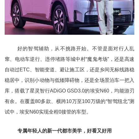
好的智驾辅助，从不挑路开始。不管是面对行人乱
窜、电动车逆行、违停堵路等城中村“魔鬼考场”，还是高速
自动过ETC、智能变道、避让施工区，还是乡间无标线路稳
稳居中，识别小动物与低矮障碍物，还是全场景泊车一把入
库，搭载了星灵智行ADiGO GSD3.0的埃安N60，均能游刃
有余。在覆盖80多款、横跨10万至100万级的“智驾纽北”测
试中，埃安N60实现全程0接管的车型。
专属年轻人的新一代都市美学，好看又好用