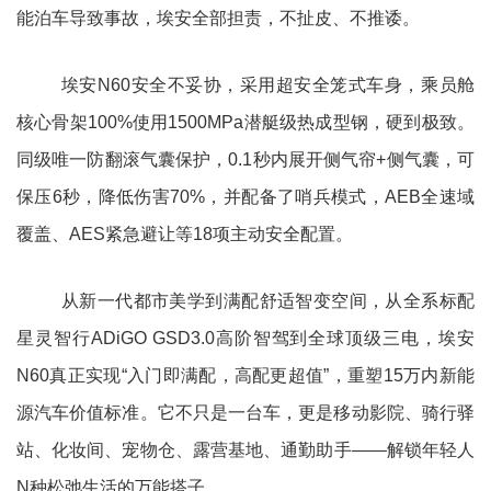
能泊车导致事故，埃安全部担责，不扯皮、不推诿。
埃安N60安全不妥协，采用超安全笼式车身，乘员舱
核心骨架100%使用1500MPa潜艇级热成型钢，硬到极致。
同级唯一防翻滚气囊保护，0.1秒内展开侧气帘+侧气囊，可
保压6秒，降低伤害70%，并配备了哨兵模式，AEB全速域
覆盖、AES紧急避让等18项主动安全配置。
从新一代都市美学到满配舒适智变空间，从全系标配
星灵智行ADiGO GSD3.0高阶智驾到全球顶级三电，埃安
N60真正实现“入门即满配，高配更超值”，重塑15万内新能
源汽车价值标准。它不只是一台车，更是移动影院、骑行驿
站、化妆间、宠物仓、露营基地、通勤助手——解锁年轻人
N种松弛生活的万能搭子。