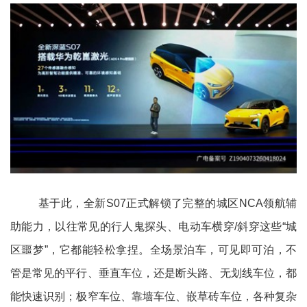
基于此，全新S07正式解锁了完整的城区NCA领航辅
助能力，以往常见的行人鬼探头、电动车横穿/斜穿这些“城
区噩梦”，它都能轻松拿捏。全场景泊车，可见即可泊，不
管是常见的平行、垂直车位，还是断头路、无划线车位，都
能快速识别；极窄车位、靠墙车位、嵌草砖车位，各种复杂