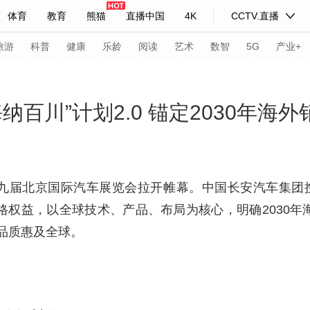
体育
教育
熊猫
直播中国
4K
CCTV.直播
式妙语
主持人
下载央视影音
热解读
天天学习
旅游
科普
健康
乐龄
阅读
艺术
数智
5G
产业+
纪录片网
国家大剧院
大型活动
百川”计划2.0 锚定2030年海外
科技
法治
文娱
人物
公益
图片
习式妙语
央视快评
央视网评
光华锐评
锋面
十九届北京国际汽车展览会拉开帷幕。中国长安汽车集团
价格权益，以全球技术、产品、布局为核心，明确2030年
频道
VR/AR
4K专区
全景新闻
品质惠及全球。
请入列
人生第一次
人生第二次
年冬奥会
CBA
NBA
中超
国足
国际足球
网球
综
体育江湖
文化体育
冰雪道路
足球道路