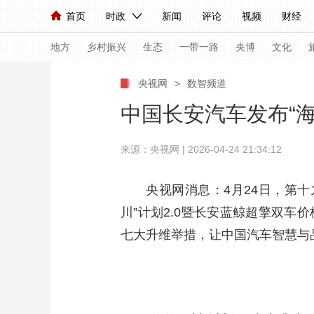
首页
时政
新闻
评论
视频
财经
人民领袖习近平
直播
海外频道
片库
iPanda
栏目大全
联播+
English
中国领导人
节目单
Монгол
听音
央视快评
微视频
习
地方
乡村振兴
生态
一带一路
央博
文化
央视网
>
数智频道
总台春晚
网络春晚
共产党员网
秧纪录
中国长安汽车发布“海纳
来源：央视网 | 2026-04-24 21:34:12
新闻
国内
国际
评论
经济
军事
人民领袖习近平
联播+
热解读
天天学习
央视网消息：4月24日，第
川”计划2.0暨长安蓝鲸超擎双车
视频
小央视频
小央直播
直播中国
熊猫
七大升维举措，让中国汽车智慧与
现场
前线
比划
快看
蓝海中国
新兵
体育
直播
竞猜
2026年世界杯
2026
VIP会员
CCTV奥林匹克频道
生活体育大会