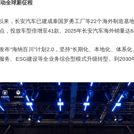
驱动全球新征程
央博
非遗
文化
旅游
科普
健康
乐龄
阅读
云起
超级工厂
智敬中国
全民健康
颜选攻略
海洋
发布以来，长安汽车已建成泰国罗勇工厂等22个海外制造基地
点，投放车型倍增至41款。2025年长安汽车海外销量达63
布“海纳百川”计划2.0，坚持“长期化、本地化、体系化
务、ESG建设等全业务综合型模式升级转型。到2030
热播榜
总台企业白名单