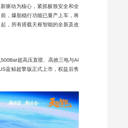
创新驱动为核心，紧抓极致安全和全
目前，爆胎稳行功能已量产上车，将
月1日起，所有搭载天枢智能的全新及改
00Bar超高压直喷、高效三电与AI
LUS蓝鲸超擎版正式上市，权益后售