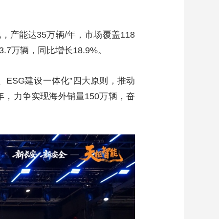
艺术
汽车
数智
5G
产业+
时尚
天气
才艺
网展
央央好物
，产能达35万辆/年，市场覆盖118
.7万辆，同比增长18.9%。
、ESG建设一体化”四大原则，推动
年，力争实现海外销量150万辆，奋