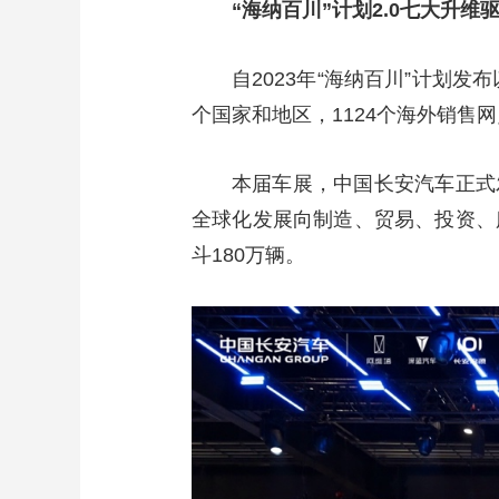
“海纳百川”计划2.0七大升维
财经
教育
乡村振兴
生态环境
一带一路
大国智造
大国展会
大国保险
云顶对话
自2023年“海纳百川”计划
个国家和地区，1124个海外销售网
本届车展，中国长安汽车正式发
全球化发展向制造、贸易、投资、服
CCTV.节目官网
直播
节目单
栏目
片库
斗180万辆。