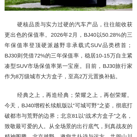
硬核品质与实力过硬的汽车产品，往往能收获
更出色的保值率。2026年2月，BJ40以50.28%的三
年保值率登顶硬派越野非承载式SUV品类榜首；
BJ30则凭借72%的三年保值率，稳居10-15万自主紧
凑型SUV市场保值率第一宝座。目前，BJ30旅行家
作为8万级城市大方盒子，至高2万元置换补贴。
经典之上，再造经典；荣耀之上，再创荣耀。
今天，BJ40增程长续航版以“可城可野”之姿，彻底打
破都市与荒野的边界；北京81以“战术方盒子”之名，
致敬最可爱的人。从全场景的出行底气，到真战友的
精神图腾，北京越野，邀您共赴诗与远方，共阅山川