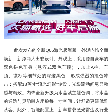
此次发布的全新Q05激光极智版，外观内饰全面
焕新，新添两大出彩设计。外观上，采用源自豪车的
双色拼色车身（悬浮式双色车顶），加上A柱、车
顶、徽标等细节处的深邃黑色，形成强烈的撞色冲
击；搭配18英寸“流光幻影”轮毂，光影流动间尽显动
感与精致。内饰全新升级为水晶紫主题色调，将水晶
的通透与灵韵融入座舱每一寸空间，让舒适更添优雅
从容。此外，智能配置上，新车搭载激光雷达及行业