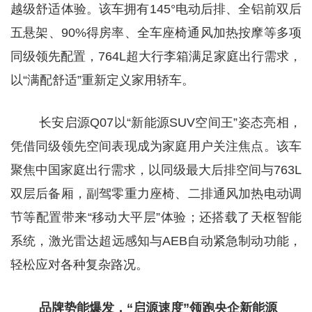
越级舒适体验。该车拥有145°电动后排、全铝前双后
五悬架、90%得房率、全车座椅通风加热按摩等多项
同级领先配置，764L超大行李箱满足家庭出行需求，
以“满配舒适”重新定义家用轿车。
长安启源Q07以“新能源SUV空间王”姿态亮相，
凭借同级领先空间表现成为家庭用户关注焦点。该车
聚焦中国家庭出行需求，以同级最大后排空间与763L
双层后备厢，副驾零重力座椅、二排通风加热电动调
节等配置带来“移动大平层”体验；还搭载了天枢智能
系统，激光雷达超远感知与AEB自动紧急制动功能，
轻松应对各种复杂路况。
品牌势能爆发，“启源速度”领跑央企新能源