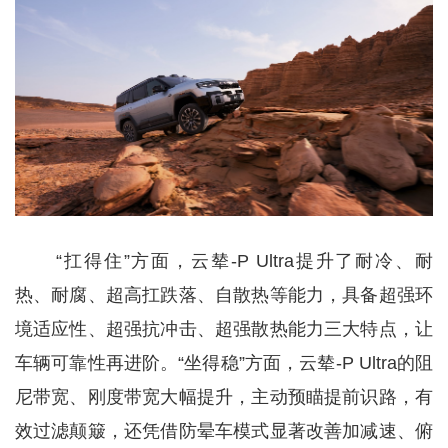
“扛得住”方面，云辇-P Ultra提升了耐冷、耐
热、耐腐、超高扛跌落、自散热等能力，具备超强环
境适应性、超强抗冲击、超强散热能力三大特点，让
车辆可靠性再进阶。“坐得稳”方面，云辇-P Ultra的阻
尼带宽、刚度带宽大幅提升，主动预瞄提前识路，有
效过滤颠簸，还凭借防晕车模式显著改善加减速、俯