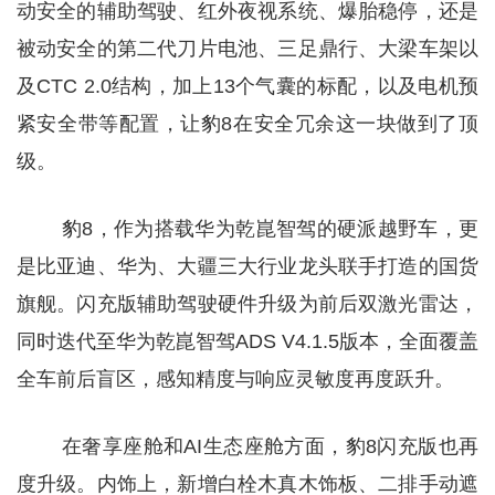
动安全的辅助驾驶、红外夜视系统、爆胎稳停，还是
被动安全的第二代刀片电池、三足鼎行、大梁车架以
及CTC 2.0结构，加上13个气囊的标配，以及电机预
紧安全带等配置，让豹8在安全冗余这一块做到了顶
级。
豹8，作为搭载华为乾崑智驾的硬派越野车，更
是比亚迪、华为、大疆三大行业龙头联手打造的国货
旗舰。闪充版辅助驾驶硬件升级为前后双激光雷达，
同时迭代至华为乾崑智驾ADS V4.1.5版本，全面覆盖
全车前后盲区，感知精度与响应灵敏度再度跃升。
在奢享座舱和AI生态座舱方面，豹8闪充版也再
度升级。内饰上，新增白栓木真木饰板、二排手动遮