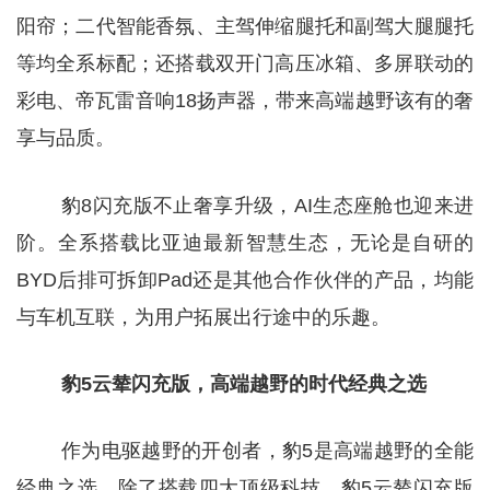
阳帘；二代智能香氛、主驾伸缩腿托和副驾大腿腿托
等均全系标配；还搭载双开门高压冰箱、多屏联动的
彩电、帝瓦雷音响18扬声器，带来高端越野该有的奢
享与品质。
豹8闪充版不止奢享升级，AI生态座舱也迎来进
阶。全系搭载比亚迪最新智慧生态，无论是自研的
BYD后排可拆卸Pad还是其他合作伙伴的产品，均能
与车机互联，为用户拓展出行途中的乐趣。
豹5云辇闪充版，高端越野的时代经典之选
作为电驱越野的开创者，豹5是高端越野的全能
经典之选。除了搭载四大顶级科技，豹5云辇闪充版