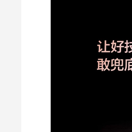
财经
教育
乡村振兴
生态环境
一带一路
大国智造
大国展会
大国保险
云顶对话
CCTV.节目官网
直播
节目单
栏目
片库