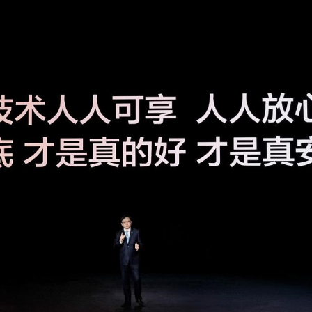
央博
非遗
文化
旅游
科普
健康
乐龄
阅读
云起
超级工厂
智敬中国
全民健康
颜选攻略
海洋
收视榜
总台企业白名单