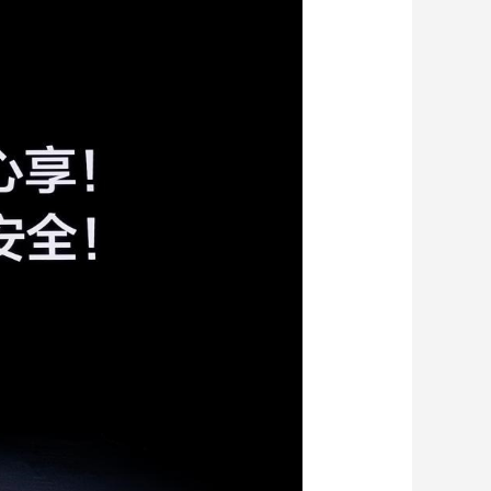
艺术
汽车
数智
5G
产业+
时尚
天气
才艺
网展
央央好物