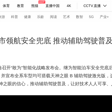
体育
教育
熊猫
直播中国
4K
CCTV.直播
式妙语
主持人
下载央视影音
热解读
天天学习
旅游
科普
健康
乐龄
阅读
艺术
数智
5G
产业+
纪录片网
国家大剧院
大型活动
市领航安全兜底 推动辅助驾驶普
科技
法治
文娱
人物
公益
图片
习式妙语
央视快评
央视网评
光华锐评
锋面
亚迪召开“敢为”智能化战略发布会。继为智能泊车安全兜
并宣布全系车型均可搭载天神之眼 B 辅助驾驶激光版，选
频道
VR/AR
4K专区
全景新闻
神之眼的信心，推动辅助驾驶普及，让好技术人人可享、
请入列
人生第一次
人生第二次
年冬奥会
CBA
NBA
中超
国足
国际足球
网球
综
体育江湖
文化体育
冰雪道路
足球道路