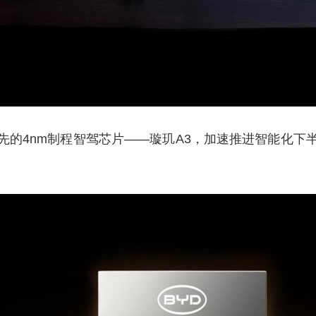
先的4nm制程智驾芯片——璇玑A3，加速推进智能化下