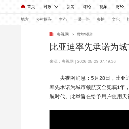
首页
时政
新闻
评论
视频
财经
人民领袖习近平
直播
海外频道
片库
iPanda
栏目大全
联播+
English
中国领导人
节目单
Монгол
听音
央视快评
微视频
习
地方
乡村振兴
生态
一带一路
央博
文化
央视网
>
数智频道
总台春晚
网络春晚
共产党员网
秧纪录
比亚迪率先承诺为城
来源：央视网 | 2026-05-29 07:49:36
新闻
国内
国际
评论
经济
军事
人民领袖习近平
联播+
热解读
天天学习
央视网消息：5月28日，比
率先承诺为城市领航安全兜底1年，
视频
小央视频
小央直播
直播中国
熊猫
航时代。此举旨在给予用户使用天
现场
前线
比划
快看
蓝海中国
新兵
体育
直播
竞猜
2026年世界杯
2026
VIP会员
CCTV奥林匹克频道
生活体育大会