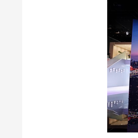
财经
教育
乡村振兴
生态环境
一带一路
大国智造
大国展会
大国保险
云顶对话
CCTV.节目官网
直播
节目单
栏目
片库