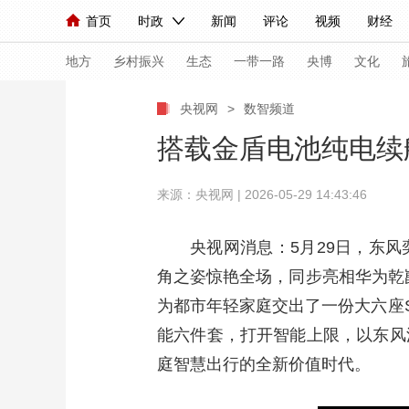
首页
时政
新闻
评论
视频
财经
人民领袖习近平
直播
海外频道
片库
iPanda
栏目大全
联播+
English
中国领导人
节目单
Монгол
听音
央视快评
微视频
习
地方
乡村振兴
生态
一带一路
央博
文化
央视网
>
数智频道
总台春晚
网络春晚
共产党员网
秧纪录
搭载金盾电池纯电续航
来源：央视网 | 2026-05-29 14:43:46
新闻
国内
国际
评论
经济
军事
人民领袖习近平
联播+
热解读
天天学习
央视网消息：5月29日，东风
角之姿惊艳全场，同步亮相华为乾
视频
小央视频
小央直播
直播中国
熊猫
为都市年轻家庭交出了一份大六座
现场
前线
比划
快看
蓝海中国
新兵
能六件套，打开智能上限，以东风
体育
直播
竞猜
2026年世界杯
2026
庭智慧出行的全新价值时代。
VIP会员
CCTV奥林匹克频道
生活体育大会