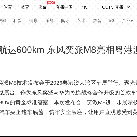
体育
教育
熊猫
直播中国
4K
CCTV.直播
式妙语
主持人
下载央视影音
热解读
天天学习
旅游
科普
健康
乐龄
阅读
艺术
数智
5G
产业+
纪录片网
国家大剧院
大型活动
达600km 东风奕派M8亮相粤港
科技
法治
文娱
人物
公益
图片
习式妙语
央视快评
央视网评
光华锐评
锋面
奕派M8技术发布会于2026粤港澳大湾区车展举行。聚
崑展台。作为东风奕派与华为乾崑战略合作升级的首款车
频道
VR/AR
4K专区
全景新闻
SUV的黄金标准答案。本次发布会，奕派M8进一步展示
请入列
人生第一次
人生第二次
汽车央企造车底蕴，筑牢安全底座，让用户直观感受到
年冬奥会
CBA
NBA
中超
国足
国际足球
网球
综
体育江湖
文化体育
冰雪道路
足球道路