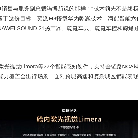
U销售与服务副总裁冯博所说的那样：“技术领先不是终
于这份目标，奕派M8搭载华为乾崑技术，满配智能六件
5.2、HUAWEI SOUND 21扬声器、乾崑车云、乾崑车
有舱内激光视觉Limera等27个智能感知硬件，支持全链路
化能力覆盖全出行场景。面对跨城高速和复杂城区都能表