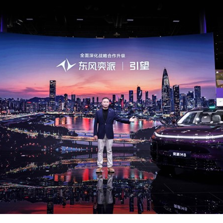
央博
非遗
文化
旅游
科普
健康
乐龄
阅读
云起
超级工厂
智敬中国
全民健康
颜选攻略
海洋
热播榜
总台企业白名单