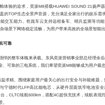
体验的追求，奕派M8搭载HUAWEI SOUND 21扬
覆盖的TOP生态全景声音源，充分满足全家出行的娱乐
智能交互能力。乾崑车云支持远程备车、哨兵监测等功能
复杂场景下网络稳定流畅，为用户带来高效的全场景智能
扎实可靠
强悍的整车体魄来承载。东风奕派营销事业部总经理余岳
全、可靠的三电系统，我们希望奕派M8能够成为用户最忠
精益求精。围绕家庭用户最关心的出行安全与补能难题，
池包与宁德时代LFP高比能电芯，从硬件层面筑牢电池安
平台，CLTC续航600km，搭配4C超快充技术，续航表
景。