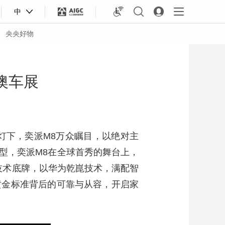
中
央央好物
澳车展
光灯下，奕派M8万众瞩目，以绝对主
型，奕派M8在全球首秀的舞台上，
技术底牌，以华为乾崑技术，满配智
黄金标准背后的可靠与从容，开启家
合体育
亚冬会