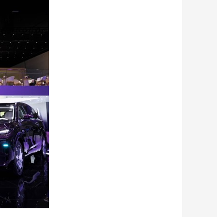
艺术
汽车
数智
5G
产业+
时尚
天气
才艺
网展
央央好物