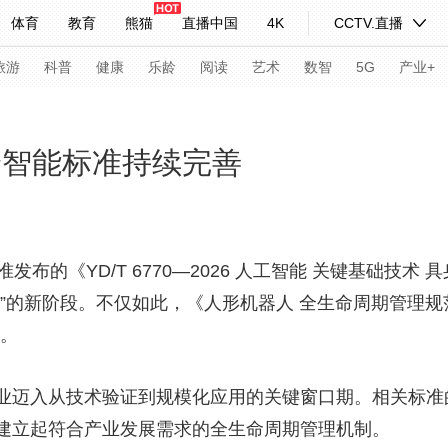
体育
教育
熊猫
直播中国
4K
CCTV.直播
式妙语
主持人
下载央视影音
热解读
天天学习
旅游
科普
健康
乐龄
阅读
艺术
数智
5G
产业+
纪录片网
国家大剧院
大型活动
身智能标准持续完善
科技
法治
文娱
人物
公益
图片
习式妙语
央视快评
央视网评
光华锐评
锋面
发布的《YD/T 6770—2026 人工智能 关键基础技
”的新阶段。不仅如此，《人形机器人 全生命周期管理规
频道
VR/AR
4K专区
全景新闻
理。
请入列
人生第一次
人生第二次
迈入从技术验证到规模化应用的关键窗口期。相关标准
年冬奥会
CBA
NBA
中超
国足
国际足球
网球
综
建立起符合产业发展需求的全生命周期管理机制。
体育江湖
文化体育
冰雪道路
足球道路