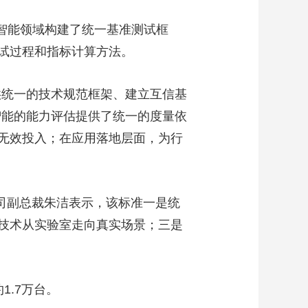
艺术
汽车
数智
5G
产业+
具身智能领域构建了统一基准测试框
时尚
天气
才艺
网展
央央好物
试过程和指标计算方法。
统一的技术规范框架、建立互信基
智能的能力评估提供了统一的度量依
无效投入；在应用落地层面，为行
公司副总裁朱洁表示，该标准一是统
技术从实验室走向真实场景；三是
1.7万台。