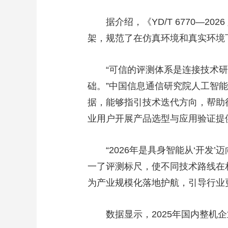
财经
教育
乡村振兴
生态环境
一带一路
据介绍，《YD/T 6770—20
大国智造
大国展会
大国保险
云顶对话
架，规范了在仿真环境和真实环境
“可信的评测体系是连接技术研
础。”中国信息通信研究院人工智
CCTV.节目官网
直播
节目单
栏目
片库
据，能够指引技术迭代方向，帮助
业用户开展产品选型与应用验证提
“2026年是具身智能从‘开发’
一了评测标尺，使不同技术路线在
为产业规模化落地护航，引导行业
数据显示，2025年国内整机企业