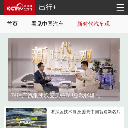
出行+
首页
看见中国汽车
新时代汽车观
对话广汽集团埃安昊铂BU总裁张雄
看深蓝技术自强 擦亮中国智造新名片