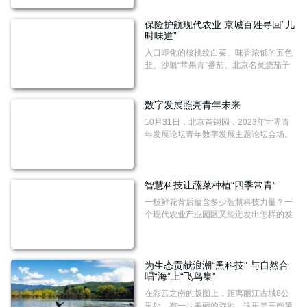
信号覆盖和应用体验提升提出了明确要
求。专家认为，“信号升格”将夯实旅游产
保险护航现代农业 京城百姓寻回“儿
时味道”
业的数字化发展基础，有助于促进旅游产
业丰富供给，同时也调动起市场主体创新
入口即化的核桃纹白菜、味香浓郁的五色
活力，打造更多消费新场景、新业态、新
韭、沙瓤“苹果青”番茄、北京名菜烧茄子
模式，满足不断升级的文旅消费需求。
的最佳食材七叶茄……
数字发展照亮青年未来
10月31日，北京首钢园，2023年世界青
年发展论坛青年数字发展主题论坛会场。
中青报·中青网记者 陈剑/摄 10月31
日，北京首钢园，2023年世界青年发展论
坛青年数字发展主题论坛会场，青年代表
正在翻看论坛手册。
智慧科技让蔬菜种植“四季常青”
一枝鲜花背后蕴含多少智慧科技力量？一
个现代农业产业园区又能迸发出怎样的发
展活力？10月下旬，记者走进兰州新区现
代农业示范园寻找答案。
为生态贡献浪潮“黑科技” 与自然合
唱“海”上“飞鸟集”
在彩云之南的版图上，距离丽江古城8公
里处，有一片美丽的湿地，这里是云南第