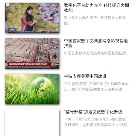
数字化平台助力农户 科技提升大棚
效能
数字化平台助力农户，科技提升大棚效
能。
中国首家数字文商旅网络影视基地
挂牌
中国首家数字文商旅网络影视基地挂牌。
科技支撑美丽中国建设
在生态环境部1月30日举行的新闻发布会
上，生态环境部新闻发言人裴晓菲说，
2023年，全国生态环境系统协同推进经济
高质量发展和生态环境高水平保护，生态
环境治理取得新成效。
“信号升格”加速文旅数字化升级
《关于开展“信号升格”专项行动的通知》
近日印发，提出将实现移动网络（4G和
5G）信号显著增强，移动用户端到端业务
感知明显提升，并对文旅场景的移动网络