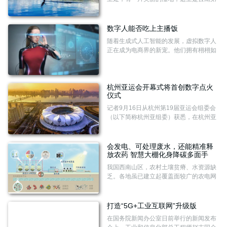
一个以湿地命名的自然保护区，这里有一
个特别的名字叫做拉市海。
数字人能否吃上主播饭
随着生成式人工智能的发展，虚拟数字人
正在成为电商界的新宠。他们拥有栩栩如
生的面容、丰富的表情动作、真实的对话
声音，大有替代真人主播的架势。前不
久，某头部MCN机构宣布加码数字人直播
板块，各大主流短视频和电商平台也纷纷
杭州亚运会开幕式将首创数字点火
仪式
出台相关倡议、推出官方数字人，足见业
内将AI融入直播电商场景的热情。
记者9月16日从杭州第19届亚运会组委会
（以下简称杭州亚组委）获悉，在杭州亚
运会倒计时8天之际，杭州亚组委全球首
创的“亚运数字火炬手”迎来激动人心的时
刻：参与总人数突破1亿人。上亿名亚运
会发电、可处理废水，还能精准释
数字火炬手的参与，不仅成功打造了亚运
放农药 智慧大棚化身降碳多面手
史上覆盖区域最广、参与人数最多、持续
我国西南山区，农村土壤贫瘠、水资源缺
时间最长的线上火炬主题活动，更将开启
乏。各地虽已建立起覆盖面较广的农电网
亚运史上首个开幕式数字点火仪式。
络，但部分偏远村组和农户“电网末梢”吃
紧的状况仍未完全得到缓解。
打造“5G+工业互联网”升级版
在国务院新闻办公室日前举行的新闻发布