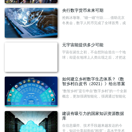
视人、媒介、社会各种力量的共息共生关
系，为传播研究和媒介管理提供某种联
央行数字货币未来可期
动、系统化、战略化的思路。
抢购冰墩墩、“碰一碰”付款……借助北京
冬奥会，数字人民币完成了全球首秀，成
为各方关注焦点。俄罗斯专家赞叹，数字
人民币展示中国在金融领域的创新成就，
北京冬奥会也将因数字人民币载入史册。
元宇宙能提供多少可能
宇宙在诞生之初，不会想到会造出一个地
球；却是在地球上人类出现之后，才把这
个世界命名为宇宙。元宇宙也是一样，它
最终会被怎样定义，并不取决于事前的造
势，而是在若干年后、成了日用而不觉的
生活语境后，人们才能说，“这真是一个了
如何建立乡村数字生态体系？《数
智乡村白皮书（2021）》给出答案
不起的发明”。
“数智乡村”是引申自“数字乡村”的一个全新
概念，更加强调智能化，强调通过智能化
技术赋能，从而实现数智乡村与智慧城市
之间要素高效流动、缩小城乡数字鸿沟。
建设有吸引力的国家知识资源数据
库
在信息爆炸、技术手段越来越发达的今
天，知识分享却面临“困境”：高水平学术