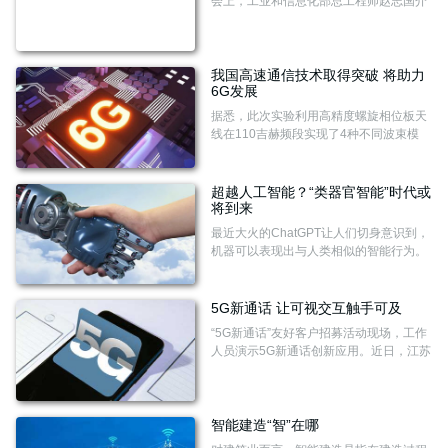
会上，工业和信息化部总工程师赵志国介
绍，将坚持创新引领，推动5G演进和6G
技术研发。持续向增强5G演进升级，支持
5G R18基站、5G新型终端等技术产品攻
关，不断支撑5G新特性、新业务。大力推
我国高速通信技术取得突破 将助力
6G发展
动6G技术研究，开展技术试验，深化交流
合作，加快6G创新发展。
据悉，此次实验利用高精度螺旋相位板天
线在110吉赫频段实现了4种不同波束模
态，通过4模态合成在10吉赫的传输带宽
上完成100Gbps的无线实时传输，最大限
度提升了带宽利用率。太赫兹通信作为新
超越人工智能？“类器官智能”时代或
型频谱技术，可提供更大传输带宽，满足
将到来
更高速率的传输需求，逐渐成为6G通信关
最近大火的ChatGPT让人们切身意识到，
键技术之一。
机器可以表现出与人类相似的智能行为。
在一些领域，机器甚至已经超越人类。例
如在2016年，电子计算机程序AlphaGo击
败了围棋世界冠军李世石。
5G新通话 让可视交互触手可及
“5G新通话”友好客户招募活动现场，工作
人员演示5G新通话创新应用。近日，江苏
移动正式启动“5G新通话”友好客户招募活
动，邀请用户优先享受点亮屏幕、趣味通
话以及无障碍通信等新通话功能。
智能建造“智”在哪