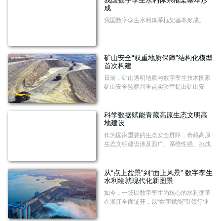
成
我国数字孪生水利体系框架基本形成。
矿山安全“双重地质保障”结构化模型
首次构建
日前，矿山透明地质与数字孪生技术国家
矿山安全监察局重点实验室提出矿山安
全“双重地质保障”建设理念，并首次构建
结构化模型。
科学数据赋能青藏高原生态文明高
地建设
作为国家重要的生态安全屏障，青藏高原
生态文明建设涉及面广、系统性强、挑战
复杂，亟待以科学数据为支撑，推动生态
治理体系与治理能力现代化，实现高水平
保护与高质量发展协同并进。
从“点上盆景”到“面上风景” 数字孪生
水利绘就现代化新图景
如今，一场以数字孪生为核心的水利变革
在浙江全面铺开，以“数字赋能”引领行业
向智能化、精细化加速迈进，绘就水利现
代化建设崭新图景。