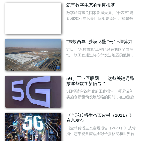
筑牢数字生态的制度根基
数字经济事关国家发展大局。“十四五”规
划和2035年远景目标纲要提出，“构建数
字规则体系，营造开放、健康、安全的数
字生态”，为营造良好数字生态提供了指
引。
“东数西算” 沙漠戈壁 “云”上增算力
近日，“东数西算”工程已经在我国全面启
动，该工程通过将东部发达地区的数据，
传输到西部算力资源丰富的地区进行运
算、存储，解决我国东西部算力供需失衡
问题。
5G、工业互联网……这些关键词释
放哪些数字新信号？
5日提请审议的政府工作报告，强调深入
实施创新驱动发展战略的同时，在加强数
字中国建设整体布局、促进数字经济发展
等方面作出部署。
《全球传播生态蓝皮书（2021）》
在京发布
《全球传播生态发展报告（2021）》从传
播生态学视角聚焦全球传播格局和世界传
媒发展，在复杂的全球社会生态体系内透