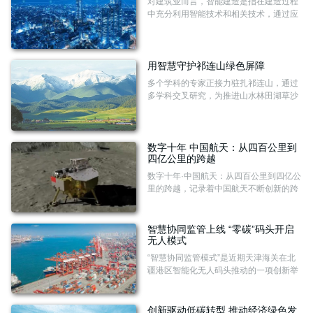
对建筑业而言，智能建造是指在建造过程
中充分利用智能技术和相关技术，通过应
用智能化系统，提高建造的智能化水平，
减少建造过程对人工的依赖，从而使建造
的品质和效率更高，同时，在建筑的全生
命周期内实现节材省工、节能减碳的目
用智慧守护祁连山绿色屏障
标。不难看出，智能建造将推动传统建筑
多个学科的专家正接力驻扎祁连山，通过
行业转型升级。
多学科交叉研究，为推进山水林田湖草沙
冰一体化保护和系统治理贡献力量。同
时，祁连山已建立10个科学观测研究站，
涉及荒漠、草地、冻土、森林、湿地等典
型生态系统类型。
数字十年 中国航天：从四百公里到
四亿公里的跨越
数字十年·中国航天：从四百公里到四亿公
里的跨越，记录着中国航天不断创新的跨
越之旅。
智慧协同监管上线 “零碳”码头开启
无人模式
“智慧协同监管模式”是近期天津海关在北
疆港区智能化无人码头推动的一项创新举
措，该模式下，货物在完成全流程无人自
动化码头作业的同时，可顺势接受海关机
检查验，全程无需人员到场，真正实现无
创新驱动低碳转型 推动经济绿色发