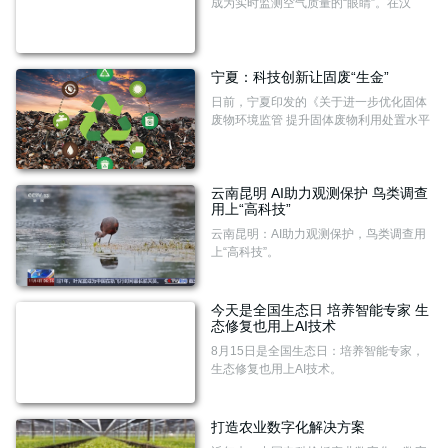
成为实时监测空气质量的“眼睛”。在汉
中，5G+野生朱鹮监测平台精准守护朱
鹮，有力促进了种群稳定。在安康，汉江
流域重点部位安装智能摄像头，河流监管
有了“千里眼”“顺风耳”。……
宁夏：科技创新让固废“生金”
日前，宁夏印发的《关于进一步优化固体
废物环境监管 提升固体废物利用处置水平
的若干措施》（以下简称《若干措施》）
正式施行。
云南昆明 AI助力观测保护 鸟类调查
用上“高科技”
云南昆明：AI助力观测保护，鸟类调查用
上“高科技”。
今天是全国生态日 培养智能专家 生
态修复也用上AI技术
8月15日是全国生态日：培养智能专家，
生态修复也用上AI技术。
打造农业数字化解决方案