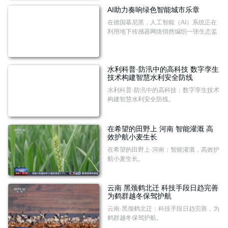
AI助力奏响绿色智能城市乐章
在德国慕尼黑，人工智能（AI）系统正在
利用地下传感器网络悄然编织一张生态监
测网，通过实时采集地表温湿度数据，持
续优化地热供暖系统的运行效率。
水利科普·防汛中的高科技 数字孪生
技术构建智慧水利安全防线
水利科普·防汛中的高科技：数字孪生技术
构建智慧水利安全防线。
在希望的田野上 河南 智能灌溉 高
效护航小麦生长
在希望的田野上·河南：智能灌溉，高效护
航小麦生长。
云南 黑颈鹤北迁 科技手段日趋完善
为鹤群越冬保驾护航
云南·黑颈鹤北迁：科技手段日趋完善，为
鹤群越冬保驾护航。