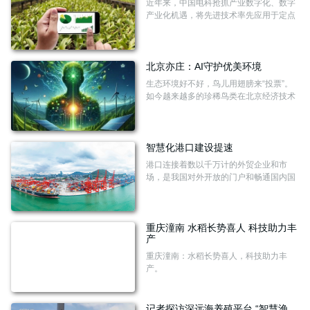
近年来，中国电科抢抓产业数字化、数字
产业化机遇，将先进技术率先应用于定点
帮扶地区农业生产，充分发挥带动效应，
全力打造覆盖田间地头、种植大棚、农产
品市场全链条的数字化整体解决方案，助
力“汗水农业”加速转型为“智慧农业”，以数
北京亦庄：AI守护优美环境
字技术夯实大国粮仓根基。
生态环境好不好，鸟儿用翅膀来“投票”。
如今越来越多的珍稀鸟类在北京经济技术
开发区（以下简称“北京亦庄”）安家，成
为该地生态环境持续向好的有力证明。
智慧化港口建设提速
港口连接着数以千万计的外贸企业和市
场，是我国对外开放的门户和畅通国内国
际双循环的支撑，在加快建设交通强国、
服务高水平对外开放、推进中国式现代化
中发挥着重要作用。如今，港口正迎来发
展新机遇，它们怎样推进数字化、智能化
重庆潼南 水稻长势喜人 科技助力丰
产
转型，在不断提升航运服务和保障水平方
面取得了哪些成效？
重庆潼南：水稻长势喜人，科技助力丰
产。
记者探访深远海养殖平台 “智慧渔