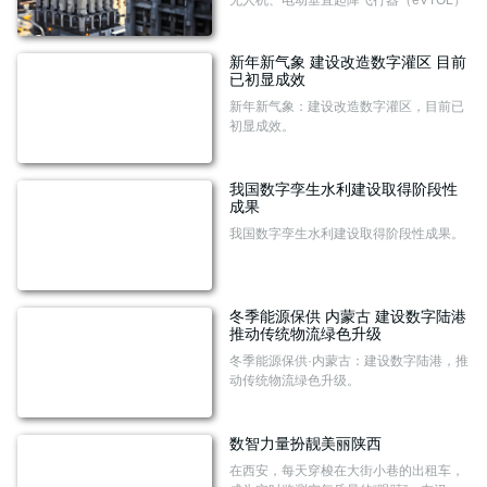
案。
等，已在物流运输、农林植保、工业巡
检、空中游览等多个场景实现成熟应用，
并在医疗救护、应急救援、消防救灾、科
新年新气象 建设改造数字灌区 目前
学考察等领域展开初步探索。如何推动低
已初显成效
空经济应用场景落地？如何利用低空经济
新年新气象：建设改造数字灌区，目前已
推动相关领域融合发展？
初显成效。
我国数字孪生水利建设取得阶段性
成果
我国数字孪生水利建设取得阶段性成果。
冬季能源保供 内蒙古 建设数字陆港
推动传统物流绿色升级
冬季能源保供·内蒙古：建设数字陆港，推
动传统物流绿色升级。
数智力量扮靓美丽陕西
在西安，每天穿梭在大街小巷的出租车，