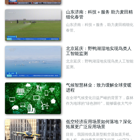
山东济南：科技＋服务 助力麦田精
细化春管
山东济南：科技＋服务，助力麦田精细化
春管。
北京延庆：野鸭湖湿地实现鸟类人
工智能监测
北京延庆：野鸭湖湿地实现鸟类人工智能
监测。
气候智慧林业：致力缓解全球变暖
进程
在全球气候变化日益严峻的背景下，森林
作为地球的“绿色肺叶”，能够吸收大气中
的二氧化碳，减缓全球变暖的步伐。然
而，近年来，极端气候事件，如干旱、火
灾和病虫害等频繁发生，严重威胁着森林
低空经济应用场景如何落地？深化
的健康与稳定。如何在充分发挥森林碳汇
拓展更广泛应用场景
功能的同时，保证其健康与可持续发展？
目前，我国传统及新型航空器如直升机、
气候智慧林业正成为应对这一挑战的新方
无人机、电动垂直起降飞行器（eVTOL）