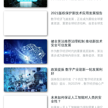
资源付费过高，能免费的资源质量又过
低。对此，多名专家建议，由政府主导建
设国家知识资源数据库，解决知识分享遇
2021版权保护新技术应用发展报告
阻问题。
数字经济飞速发展，正在成为重组全球要
素资源、重塑全球经济结构、改变全球竞
争格局的关键力量。我国数字内容产业蓬
勃发展，区块链、大数据、人工智能等在
版权保护中的应用日趋广泛。
健全算法推荐治理机制 推动新技术
安全可信发展
作为数字经济时代的重要底层架构，算法
逐步成为影响内容分发、服务提供、资源
配置的基础性力量，与此同时，算法也引
发了群体歧视、算法合谋、信息茧房等一
系列问题，给公众利益、社会稳定和国家
政策提振 数字产业迎新一轮发展利
安全带来巨大挑战。
好
国务院日前印发《“十四五”数字经济发展
规划》提出，到2025年，数字经济核心产
业增加值占国内生产总值比重达到10%。
多部门近期密集部署，瞄准重点数字产
业，提升基础软硬件、核心电子元器件等
未来如何保证人工智能对人类的安
供给水平，完善重点产业供应链体系，进
全性？
一步增强数字经济发展的核心竞争力。
如果有一天人工智能能力强到需要人和它