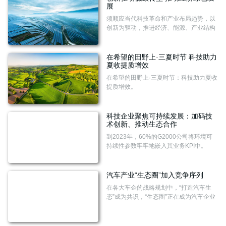
感通关。
展
须顺应当代科技革命和产业布局趋势，以
创新为驱动，推进经济、能源、产业结构
转型升级，不断开拓生产发展、生活富
裕、生态良好的生态文明发展道路。
在希望的田野上·三夏时节 科技助力
夏收提质增效
在希望的田野上·三夏时节：科技助力夏收
提质增效。
科技企业聚焦可持续发展：加码技
术创新、推动生态合作
到2023年，60%的G2000公司将环境可
持续性参数牢牢地嵌入其业务KPI中。
汽车产业“生态圈”加入竞争序列
在各大车企的战略规划中，“打造汽车生
态”成为共识，“生态圈”正在成为汽车企业
参与竞争的重要模式。