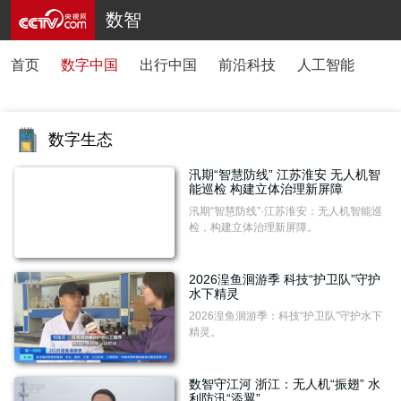
数智
首页
数字中国
出行中国
前沿科技
人工智能
AI
数字生态
汛期“智慧防线” 江苏淮安 无人机智
能巡检 构建立体治理新屏障
汛期“智慧防线”·江苏淮安：无人机智能巡
检，构建立体治理新屏障。
2026湟鱼洄游季 科技“护卫队”守护
水下精灵
2026湟鱼洄游季：科技“护卫队”守护水下
精灵。
数智守江河 浙江：无人机“振翅” 水
利防汛“添翼”